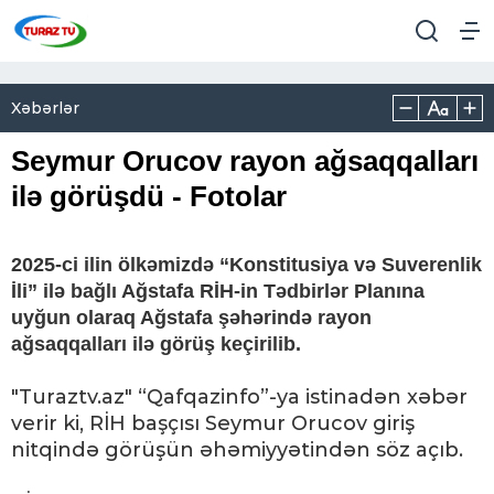
Xəbərlər
Seymur Orucov rayon ağsaqqalları
ilə görüşdü - Fotolar
2025-ci ilin ölkəmizdə “Konstitusiya və Suverenlik
İli” ilə bağlı Ağstafa RİH-in Tədbirlər Planına
uyğun olaraq Ağstafa şəhərində rayon
ağsaqqalları ilə görüş keçirilib.
"Turaztv.az" “Qafqazinfo”-ya istinadən xəbər
verir ki, RİH başçısı Seymur Orucov giriş
nitqində görüşün əhəmiyyətindən söz açıb.