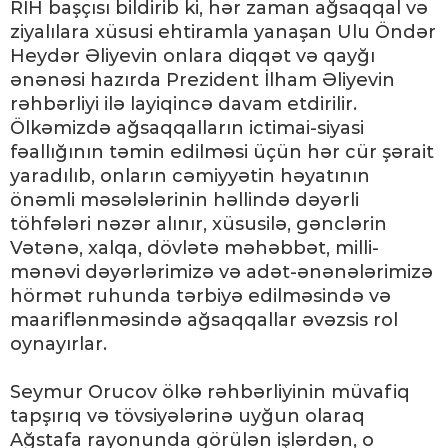
RİH başçısı bildirib ki, hər zaman ağsaqqal və
ziyalılara xüsusi ehtiramla yanaşan Ulu Öndər
Heydər Əliyevin onlara diqqət və qayğı
ənənəsi hazırda Prezident İlham Əliyevin
rəhbərliyi ilə layiqincə davam etdirilir.
Ölkəmizdə ağsaqqalların ictimai-siyasi
fəallığının təmin edilməsi üçün hər cür şərait
yaradılıb, onların cəmiyyətin həyatının
önəmli məsələlərinin həllində dəyərli
töhfələri nəzər alınır, xüsusilə, gənclərin
Vətənə, xalqa, dövlətə məhəbbət, milli-
mənəvi dəyərlərimizə və adət-ənənələrimizə
hörmət ruhunda tərbiyə edilməsində və
maariflənməsində ağsaqqallar əvəzsis rol
oynayırlar.
Seymur Orucov ölkə rəhbərliyinin müvafiq
tapşırıq və tövsiyələrinə uyğun olaraq
Ağstafa rayonunda görülən işlərdən, o