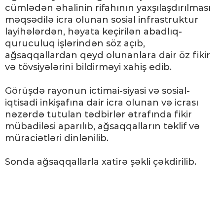
cümlədən əhalinin rifahının yaxşılaşdırılması
məqsədilə icra olunan sosial infrastruktur
layihələrdən, həyata keçirilən abadlıq-
quruculuq işlərindən söz açıb,
ağsaqqallardan qeyd olunanlara dair öz fikir
və tövsiyələrini bildirməyi xahiş edib.
Görüşdə rayonun ictimai-siyasi və sosial-
iqtisadi inkişafına dair icra olunan və icrası
nəzərdə tutulan tədbirlər ətrafında fikir
mübadiləsi aparılıb, ağsaqqalların təklif və
müraciətləri dinlənilib.
Sonda ağsaqqallarla xatirə şəkli çəkdirilib.