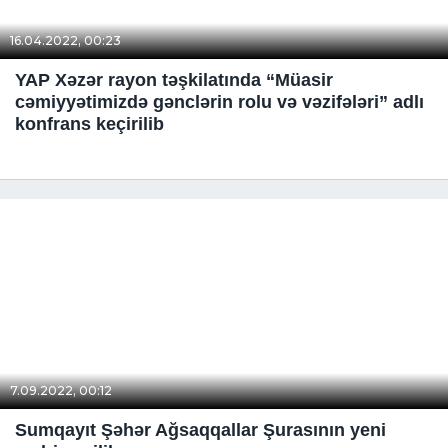
16.04.2022, 00:23
YAP Xəzər rayon təşkilatında “Müasir
cəmiyyətimizdə gənclərin rolu və vəzifələri” adlı
konfrans keçirilib
7.09.2022, 00:12
Sumqayıt Şəhər Ağsaqqallar Şurasının yeni