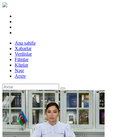
Ana səhifə
Xəbərlər
Verilişlər
Filmlər
Kliplər
Nəşr
Arxiv