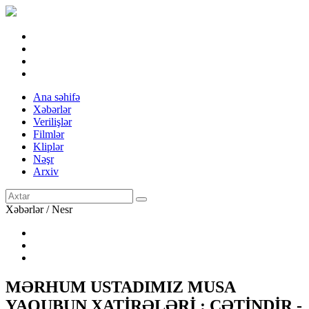
Ana səhifə
Xəbərlər
Verilişlər
Filmlər
Kliplər
Nəşr
Arxiv
Xəbərlər / Nesr
MƏRHUM USTADIMIZ MUSA
YAQUBUN XATİRƏLƏRİ : ÇƏTİNDİR -