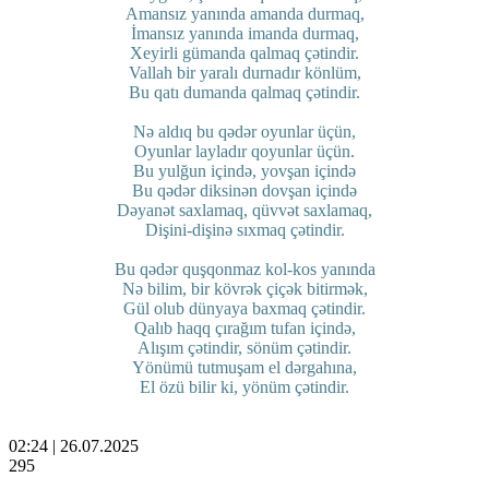
Amansız yanında amanda durmaq,
İmansız yanında imanda durmaq,
Xeyirli gümanda qalmaq çətindir.
Vallah bir yaralı durnadır könlüm,
Bu qatı dumanda qalmaq çətindir.
Nə aldıq bu qədər oyunlar üçün,
Oyunlar layladır qoyunlar üçün.
Bu yulğun içində, yovşan içində
Bu qədər diksinən dovşan içində
Dəyanət saxlamaq, qüvvət saxlamaq,
Dişini-dişinə sıxmaq çətindir.
Bu qədər quşqonmaz kol-kos yanında
Nə bilim, bir kövrək çiçək bitirmək,
Gül olub dünyaya baxmaq çətindir.
Qalıb haqq çırağım tufan içində,
Alışım çətindir, sönüm çətindir.
Yönümü tutmuşam el dərgahına,
El özü bilir ki, yönüm çətindir.
02:24 | 26.07.2025
295