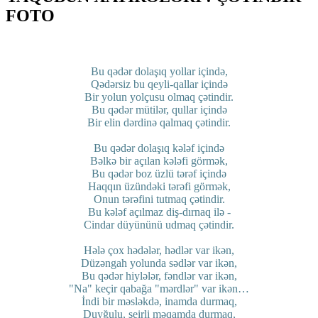
FOTO
Bu qədər dolaşıq yollar içində,
Qədərsiz bu qeyli-qallar içində
Bir yolun yolçusu olmaq çətindir.
Bu qədər mütilər, qullar içində
Bir elin dərdinə qalmaq çətindir.
Bu qədər dolaşıq kələf içində
Bəlkə bir açılan kələfi görmək,
Bu qədər boz üzlü tərəf içində
Haqqın üzündəki tərəfi görmək,
Onun tərəfini tutmaq çətindir.
Bu kələf açılmaz diş-dırnaq ilə -
Cindar düyününü udmaq çətindir.
Hələ çox hədələr, hədlər var ikən,
Düzəngah yolunda sədlər var ikən,
Bu qədər hiylələr, fəndlər var ikən,
"Na" keçir qabağa "mərdlər" var ikən…
İndi bir məsləkdə, inamda durmaq,
Duyğulu, şeirli məqamda durmaq,