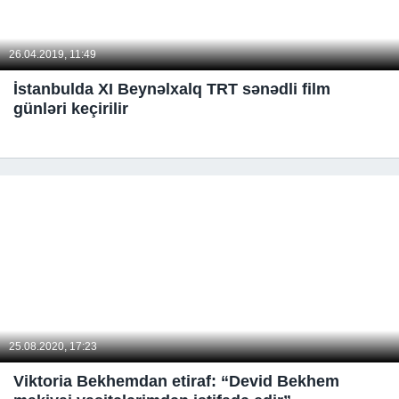
26.04.2019, 11:49
İstanbulda XI Beynəlxalq TRT sənədli film
günləri keçirilir
25.08.2020, 17:23
Viktoria Bekhemdan etiraf: “Devid Bekhem