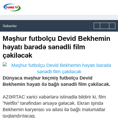
Xəbərlər
Məşhur futbolçu Devid Bekhemin
həyatı barədə sənədli film
çəkiləcək
Dünyaca məşhur keçmiş futbolçu Devid
Bekhemin həyatı ilə bağlı sənədli film çəkiləcək.
AZƏRTAC xarici xəbərlərə istinadla bildirir ki, film
"Netflix" tərəfindən ərsəyə gələcək. Ekran işində
Bekhemin karyerası və ailəsi ilə bağlı məlumatlar
işıqlandırılacaq.