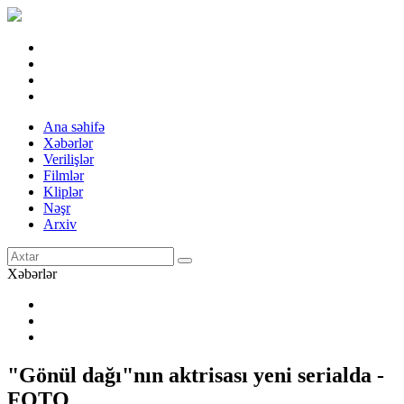
Ana səhifə
Xəbərlər
Verilişlər
Filmlər
Kliplər
Nəşr
Arxiv
Xəbərlər
"Gönül dağı"nın aktrisası yeni serialda -
FOTO