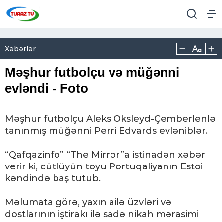
Xəbərlər
Məşhur futbolçu və müğənni
evləndi - Foto
Məşhur futbolçu Aleks Oksleyd-Çemberlenlə
tanınmış müğənni Perri Edvards evləniblər.
“Qafqazinfo” “The Mirror”a istinadən xəbər
verir ki, cütlüyün toyu Portuqaliyanın Estoi
kəndində baş tutub.
Məlumata görə, yaxın ailə üzvləri və
dostlarının iştirakı ilə sadə nikah mərasimi