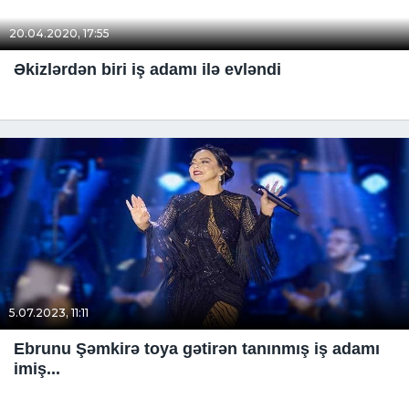
20.04.2020, 17:55
Əkizlərdən biri iş adamı ilə evləndi
5.07.2023, 11:11
Ebrunu Şəmkirə toya gətirən tanınmış iş adamı
imiş...