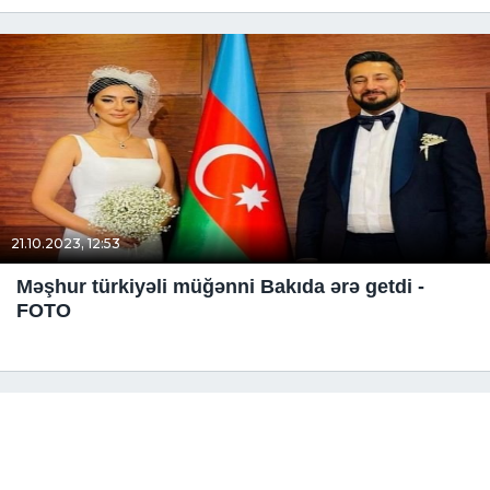
21.10.2023, 12:53
Məşhur türkiyəli müğənni Bakıda ərə getdi -
FOTO