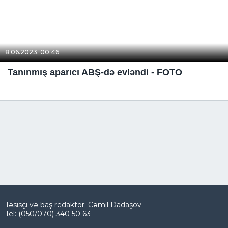
8.06.2023, 00:46
Tanınmış aparıcı ABŞ-də evləndi - FOTO
Təsisçi və baş redaktor: Cəmil Dadaşov
Tel: (050/070) 340 50 63