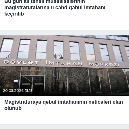
Bu gün ali təhsil müəssisələrinin
magistraturalarına II cəhd qəbul imtahanı
keçirilib
20.05.2026, 15:18
Magistraturaya qəbul imtahanının nəticələri elan
olunub