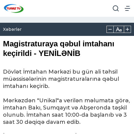
Xəbərlər
Magistraturaya qəbul imtahanı
keçirildi - YENİLƏNİB
Dövlət İmtahan Mərkəzi bu gün ali təhsil
müəssisələrinin magistraturalarına qəbul
imtahanı keçirib.
Mərkəzdən "Unikal"a verilən məlumata görə,
imtahan Bakı, Sumqayıt və Abşeronda təşkil
olunub. İmtahan saat 10:00-da başlanıb və 3
saat 30 dəqiqə davam edib.