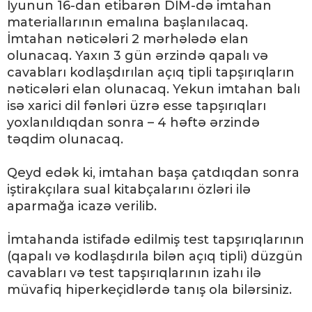
İyunun 16-dan etibarən DİM-də imtahan
materiallarının emalına başlanılacaq.
İmtahan nəticələri 2 mərhələdə elan
olunacaq. Yaxın 3 gün ərzində qapalı və
cavabları kodlaşdırılan açıq tipli tapşırıqların
nəticələri elan olunacaq. Yekun imtahan balı
isə xarici dil fənləri üzrə esse tapşırıqları
yoxlanıldıqdan sonra – 4 həftə ərzində
təqdim olunacaq.
Qeyd edək ki, imtahan başa çatdıqdan sonra
iştirakçılara sual kitabçalarını özləri ilə
aparmağa icazə verilib.
İmtahanda istifadə edilmiş test tapşırıqlarının
(qapalı və kodlaşdırıla bilən açıq tipli) düzgün
cavabları və test tapşırıqlarının izahı ilə
müvafiq hiperkeçidlərdə tanış ola bilərsiniz.