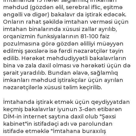
İmtahanda 19 nəfər sağlamlıq imkanları
məhdud (gözdən əlil, serebral iflic, eşitmə
əngəlli və digər) bakalavr da iştirak edəcək.
Onların rahat şəkildə imtahan verməsi üçün
imtahan binalarında xüsusi zallar ayrılıb,
orqanizmin funksiyalarının 81-100 faiz
pozulmasına görə gözdən əlilliyi müəyyən
edilmiş şəxslərə isə fərdi nəzarətçilər təyin
edilib. Hərəkət məhdudiyyətli bakalavrların
bina və zala daxil olması və hərəkəti üçün də
şərait yaradılıb. Bundan əlavə, sağlamlıq
imkanları məhdud iştirakçılar üçün ayrılan
nəzarətçilərlə xüsusi təlim keçirilib.
İmtahanda iştirak etmək üçün qeydiyyatdan
keçmiş bakalavrlar iyunun 3‑dən etibarən
DİM-in internet saytına daxil olub "Şəxsi
kabinet"in istifadəçi adı və parolundan
istifadə etməklə "İmtahana buraxılış