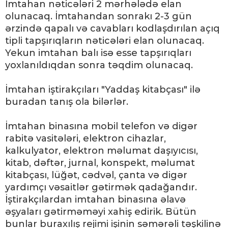
İmtahan nəticələri 2 mərhələdə elan
olunacaq. İmtahandan sonrakı 2-3 gün
ərzində qapalı və cavabları kodlaşdırılan açıq
tipli tapşırıqların nəticələri elan olunacaq.
Yekun imtahan balı isə esse tapşırıqları
yoxlanıldıqdan sonra təqdim olunacaq.
İmtahan iştirakçıları "Yaddaş kitabçası" ilə
buradan tanış ola bilərlər.
İmtahan binasına mobil telefon və digər
rabitə vasitələri, elektron cihazlar,
kalkulyator, elektron məlumat daşıyıcısı,
kitab, dəftər, jurnal, konspekt, məlumat
kitabçası, lüğət, cədvəl, çanta və digər
yardımçı vəsaitlər gətirmək qadağandır.
İştirakçılardan imtahan binasına əlavə
əşyaları gətirməməyi xahiş edirik. Bütün
bunlar buraxılış rejimi işinin səmərəli təşkilinə