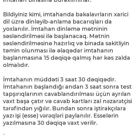
imtahan binasına buraxılmırlar.
Bildiyiniz kimi, imtahanda bakalavrların xarici
dil üzrə dinləyib-anlama bacarıqları da
yoxlanılır. İmtahan dinləmə mətninin
səsləndirilməsi ilə başlanacaq. Mətnin
səsləndirilməsinə hazırlıq və binada sakitliyin
təmin olunması ilə əlaqədar imtahanın
başlanmasına 15 dəqiqə qalmış hər kəs zalda
olmalıdır.
İmtahanın müddəti 3 saat 30 dəqiqədir.
İmtahanın başlandığı andan 3 saat sonra test
tapşırıqlarının cavablandırılması üçün ayrılan
vaxt başa çatır və cavab kartları zal nәzarәtçisi
tәrәfindәn yığılır. Bundan sonra iştirakçılara
yazı işi (esse) vәrәqlәri paylanılır. Esselərin
yazılmasına 30 dəqiqə vaxt verilir.