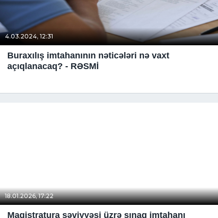
4.03.2024, 12:31
Buraxılış imtahanının nəticələri nə vaxt
açıqlanacaq? - RƏSMİ
18.01.2026, 17:22
Magistratura səviyyəsi üzrə sınaq imtahanı