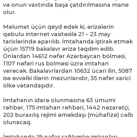
və onun vaxtında başa çatdırılmasına mane
olur.
Məlumat üçün qeyd edək ki, ərizələrin
qəbulu internet vasitəsilə 21 – 23 may
tarixlərində aparılıb. İmtahanda iştirak etmək
üçün 15719 bakalavr ərizə təqdim edib.
Onlardan 14612 nəfər Azərbaycan bölməsi,
1107 nəfəri rus bölməsi üzrə imtahan
verəcək. Bakalavrlardan 10632 ücari ilin, 5087
isə əvvəlki illərin məzunlarıdır, 35 nəfər xarici
ölkə vətəndaşıdır.
İmtahanın idarə olunmasına 63 ümumi
rəhbər, 175 imtahan rəhbəri, 1442 nəzarətçi,
202 buraxılış rejimi əməkdaşı (mühafizə) cəlb
olunacaq.