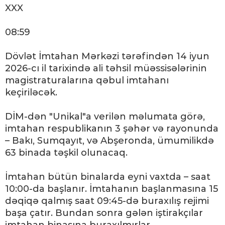
XXX
08:59
Dövlət İmtahan Mərkəzi tərəfindən 14 iyun
2026-cı il tarixində ali təhsil müəssisələrinin
magistraturalarına qəbul imtahanı
keçiriləcək.
DİM-dən "Unikal"a verilən məlumata görə,
imtahan respublikanın 3 şəhər və rayonunda
– Bakı, Sumqayıt, və Abşeronda, ümumilikdə
63 binada təşkil olunacaq.
İmtahan bütün binalarda eyni vaxtda – saat
10:00-da başlanır. İmtahanın başlanmasına 15
dəqiqə qalmış saat 09:45-də buraxılış rejimi
başa çatır. Bundan sonra gələn iştirakçılar