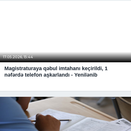
17.05.2026, 15:44
Magistraturaya qəbul imtahanı keçirildi, 1
nəfərdə telefon aşkarlandı - Yenilənib