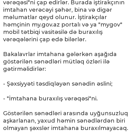
vərəqəsi"ni çap edirlər. Burada iştirakçının
imtahan verəcəyi şəhər, bina və digər
məlumatlar qeyd olunur. İştirakçılar
həmçinin my.gov.az portalı və ya "mygov"
mobil tətbiqi vasitəsilə də buraxılış
vərəqələrini çap edə bilərlər.
Bakalavrlar imtahana gələrkən aşağıda
göstərilən sənədləri mütləq özləri ilə
gətirməlidirlər:
- Şəxsiyyəti təsdiqləyən sənədin əslini;
- "İmtahana buraxılış vərəqəsi"ni.
Göstərilən sənədləri arasında uyğunsuzluq
aşkarlanan, yaxud həmin sənədlərdən biri
olmayan şəxslər imtahana buraxılmayacaq.