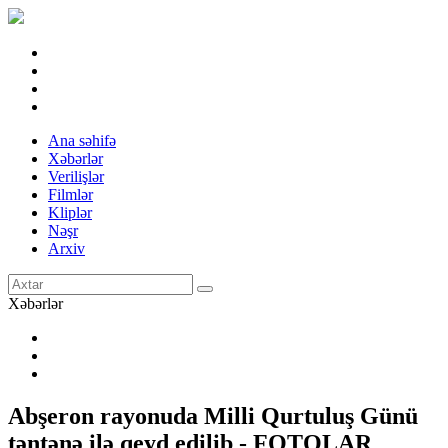
Ana səhifə
Xəbərlər
Verilişlər
Filmlər
Kliplər
Nəşr
Arxiv
Xəbərlər
Abşeron rayonuda Milli Qurtuluş Günü
təntənə ilə qeyd edilib - FOTOLAR