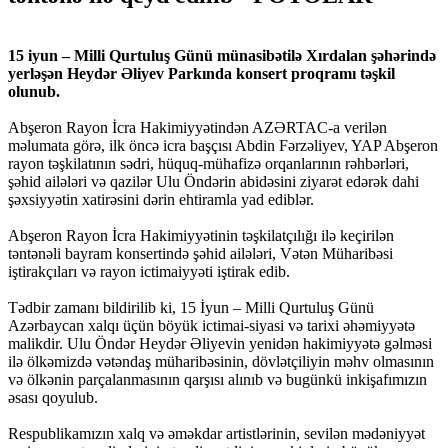
15 iyun – Milli Qurtuluş Günü münasibətilə Xırdalan şəhərində
yerləşən Heydər Əliyev Parkında konsert proqramı təşkil
olunub.
Abşeron Rayon İcra Hakimiyyətindən AZƏRTAC-a verilən
məlumata görə, ilk öncə icra başçısı Abdin Fərzəliyev, YAP Abşeron
rayon təşkilatının sədri, hüquq-mühafizə orqanlarının rəhbərləri,
şəhid ailələri və qazilər Ulu Öndərin abidəsini ziyarət edərək dahi
şəxsiyyətin xatirəsini dərin ehtiramla yad ediblər.
Abşeron Rayon İcra Hakimiyyətinin təşkilatçılığı ilə keçirilən
təntənəli bayram konsertində şəhid ailələri, Vətən Müharibəsi
iştirakçıları və rayon ictimaiyyəti iştirak edib.
Tədbir zamanı bildirilib ki, 15 İyun – Milli Qurtuluş Günü
Azərbaycan xalqı üçün böyük ictimai-siyasi və tarixi əhəmiyyətə
malikdir. Ulu Öndər Heydər Əliyevin yenidən hakimiyyətə gəlməsi
ilə ölkəmizdə vətəndaş müharibəsinin, dövlətçiliyin məhv olmasının
və ölkənin parçalanmasının qarşısı alınıb və bugünkü inkişafımızın
əsası qoyulub.
Respublikamızın xalq və əməkdar artistlərinin, sevilən mədəniyyət