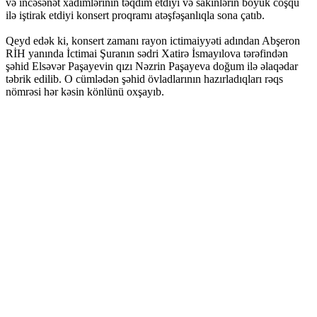
və incəsənət xadimlərinin təqdim etdiyi və sakinlərin böyük coşqu
ilə iştirak etdiyi konsert proqramı atəşfəşanlıqla sona çatıb.
Qeyd edək ki, konsert zamanı rayon ictimaiyyəti adından Abşeron
RİH yanında İctimai Şuranın sədri Xatirə İsmayılova tərəfindən
şəhid Elsəvər Paşayevin qızı Nəzrin Paşayeva doğum ilə əlaqədar
təbrik edilib. O cümlədən şəhid övladlarının hazırladıqları rəqs
nömrəsi hər kəsin könlünü oxşayıb.