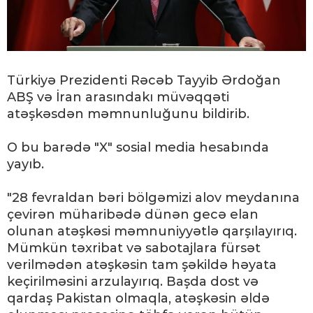
Türkiyə Prezidenti Rəcəb Tayyib Ərdoğan
ABŞ və İran arasındakı müvəqqəti
atəşkəsdən məmnunluğunu bildirib.
O bu barədə "X" sosial media hesabında
yayıb.
"28 fevraldan bəri bölgəmizi alov meydanına
çevirən müharibədə dünən gecə elan
olunan atəşkəsi məmnuniyyətlə qarşılayırıq.
Mümkün təxribat və sabotajlara fürsət
verilmədən atəşkəsin tam şəkildə həyata
keçirilməsini arzulayırıq. Başda dost və
qardaş Pakistan olmaqla, atəşkəsin əldə