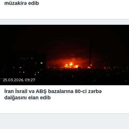
müzakirə edib
25.03.2026, 09:27
İran İsrail və ABŞ bazalarına 80-ci zərbə
dalğasını elan edib