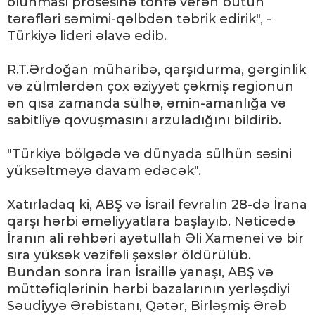
olunması prosesinə töhfə verən bütün
tərəfləri səmimi-qəlbdən təbrik edirik", -
Türkiyə lideri əlavə edib.
R.T.Ərdoğan müharibə, qarşıdurma, gərginlik
və zülmlərdən çox əziyyət çəkmiş regionun
ən qısa zamanda sülhə, əmin-amanlığa və
sabitliyə qovuşmasını arzuladığını bildirib.
"Türkiyə bölgədə və dünyada sülhün səsini
yüksəltməyə davam edəcək".
Xatırladaq ki, ABŞ və İsrail fevralın 28-də İrana
qarşı hərbi əməliyyatlara başlayıb. Nəticədə
İranın ali rəhbəri ayətullah Əli Xamenei və bir
sıra yüksək vəzifəli şəxslər öldürülüb.
Bundan sonra İran İsraillə yanaşı, ABŞ və
müttəfiqlərinin hərbi bazalarının yerləşdiyi
Səudiyyə Ərəbistanı, Qətər, Birləşmiş Ərəb