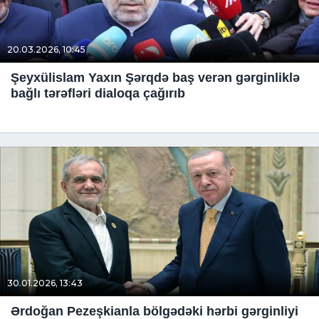
20.03.2026, 10:45
Şeyxülislam Yaxın Şərqdə baş verən gərginliklə
bağlı tərəfləri dialoqa çağırıb
30.01.2026, 13:43
Ərdoğan Pezeşkianla bölgədəki hərbi gərginliyi