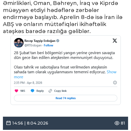
Əmirlikləri, Oman, Bəhreyn, İraq və Kiprdə
müəyyən etdiyi hədəflərə zərbələr
endirməyə başlayıb. Aprelin 8-də isə İran ilə
ABŞ və onların müttəfiqləri ikihəftəlik
atəşkəs barədə razılığa gəliblər.
14:56 | 8.04.2026
81