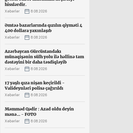
hisslərdir.
Xəbərlər
8.08.2026
Əmtəə bazarlarında qızılın qiyməti 4
400 dollara yaxınlaşıb
Xəbərlər
8.08.2026
Azərbaycan Gürcüstandakı
münaqişənin sülh yolu ilə həllinə tam
dəstəyini bir daha təsdiqləyib
Xəbərlər
8.08.2026
17 yaşlı qıza nişan keçirildi -
Valideynləri polisə çağırıldı
Xəbərlər
8.08.2026
Məmməd Qədir : Azad oldu deyin
mənə... - FOTO
Xəbərlər
8.08.2026