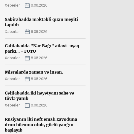
Xəbərlər
8.08.2026
Sabirabadda məktəbli qızın meyiti
tapıldı
Xəbərlər
8.08.2026
Cəlilabadda "Nar Bağı" ailəvi-uşaq
parkı... - FOTO
Xəbərlər
8.08.2026
Misralarda zaman və insan.
Xəbərlər
8.08.2026
Cəlilabadda iki həyətyanı sahə və
tövlə yanıb
Xəbərlər
8.08.2026
Rusiyanın iki neft emalı zavoduna
dron hücumu olub, güclü yanğın
başlayıb