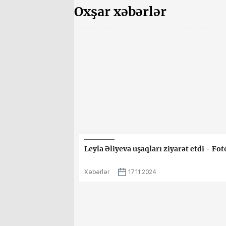
Oxşar xəbərlər
Leyla Əliyeva uşaqları ziyarət etdi - Fot
Xəbərlər
17.11.2024