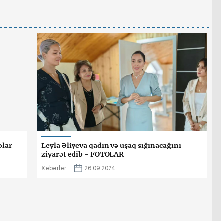
olar
Leyla Əliyeva qadın və uşaq sığınacağını
ziyarət edib - FOTOLAR
Xəbərlər
26.09.2024