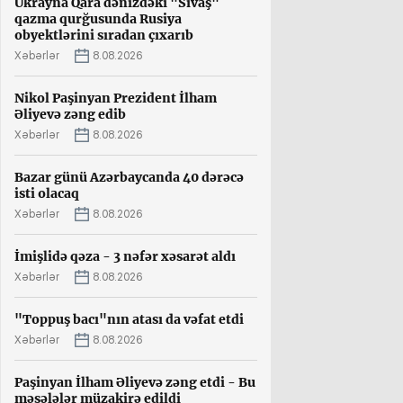
Ukrayna Qara dənizdəki "Sivaş"
qazma qurğusunda Rusiya
obyektlərini sıradan çıxarıb
Xəbərlər
8.08.2026
Nikol Paşinyan Prezident İlham
Əliyevə zəng edib
Xəbərlər
8.08.2026
Bazar günü Azərbaycanda 40 dərəcə
isti olacaq
Xəbərlər
8.08.2026
İmişlidə qəza - 3 nəfər xəsarət aldı
Xəbərlər
8.08.2026
"Toppuş bacı"nın atası da vəfat etdi
Xəbərlər
8.08.2026
Paşinyan İlham Əliyevə zəng etdi - Bu
məsələlər müzakirə edildi