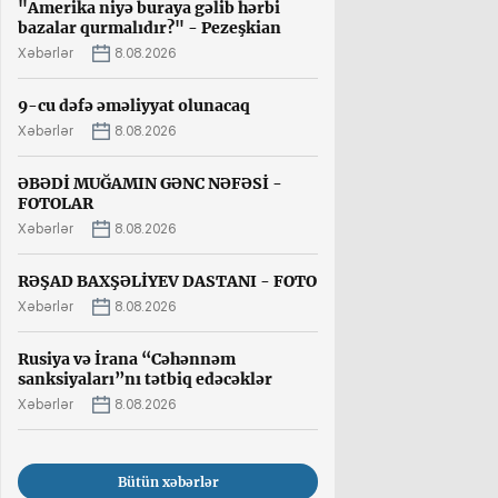
"Amerika niyə buraya gəlib hərbi
bazalar qurmalıdır?" - Pezeşkian
Xəbərlər
8.08.2026
9-cu dəfə əməliyyat olunacaq
Xəbərlər
8.08.2026
ƏBƏDİ MUĞAMIN GƏNC NƏFƏSİ -
FOTOLAR
Xəbərlər
8.08.2026
RƏŞAD BAXŞƏLİYEV DASTANI - FOTO
Xəbərlər
8.08.2026
Rusiya və İrana “Cəhənnəm
sanksiyaları”nı tətbiq edəcəklər
Xəbərlər
8.08.2026
Bütün xəbərlər