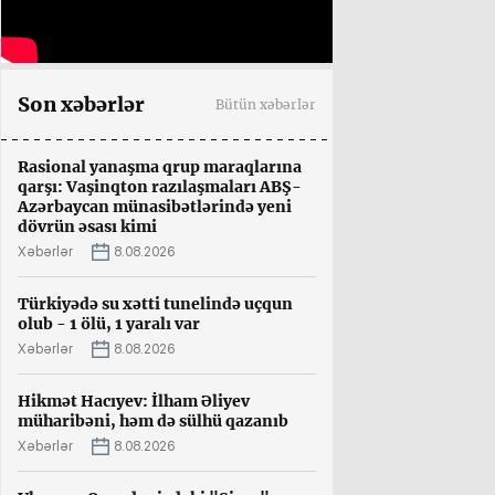
Son xəbərlər
Bütün xəbərlər
Rasional yanaşma qrup maraqlarına
qarşı: Vaşinqton razılaşmaları ABŞ-
Azərbaycan münasibətlərində yeni
dövrün əsası kimi
Xəbərlər
8.08.2026
Türkiyədə su xətti tunelində uçqun
olub - 1 ölü, 1 yaralı var
Xəbərlər
8.08.2026
Hikmət Hacıyev: İlham Əliyev
müharibəni, həm də sülhü qazanıb
Xəbərlər
8.08.2026