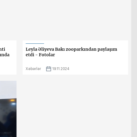
nti
Leyla Əliyeva Bakı zooparkından paylaşım
sında
etdi - Fotolar
Xəbərlər
19.11.2024