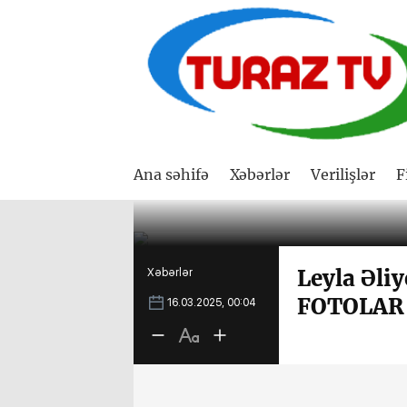
Ana səhifə
Xəbərlər
Verilişlər
F
Leyla Əliy
Xəbərlər
FOTOLAR
16.03.2025, 00:04