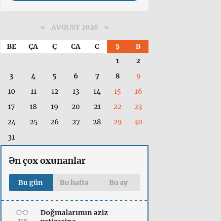
«
AVQUST 2026 »
BE
ÇA
Ç
CA
C
Ş
B
1
2
3
4
5
6
7
8
9
10
11
12
13
14
15
16
17
18
19
20
21
22
23
24
25
26
27
28
29
30
31
Ən çox oxunanlar
Bu gün
Bu həftə
Bu ay
Doğmalarımın əziz