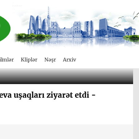
ilmlər
Kliplər
Nəşr
Arxiv
eva uşaqları ziyarət etdi -