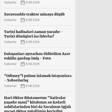
Xəbərlər
8.08.2026
Xocavənddə traktor minaya düşüb
Xəbərlər
8.08.2026
Tarixi hadisələri zaman yaradır -
Tarixi dönüşləri isə liderlər!
Xəbərlər
8.08.2026
Dalaşanları ayırarkən öldürülən Azər
vəkilin qardaşı imiş - Foto
Xəbərlər
8.08.2026
“Odissey”i pulsuz izləmək istəyənlərə
- Xəbərdarlıq
Xəbərlər
8.08.2026
Haci Əkbər Rüstəmovun “Xatirələr
yaşadır məni” kitabının ən kədərli
səhifələrindən biri də Xocalının işğalı
gecəsi Əkbər müəllimin keçirdiyi