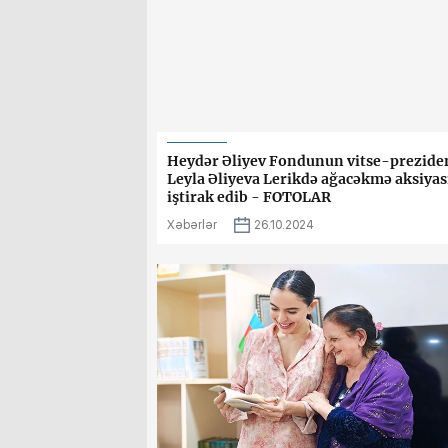
Heydər Əliyev Fondunun vitse-prezide
Leyla Əliyeva Lerikdə ağacəkmə aksiya
iştirak edib - FOTOLAR
Xəbərlər
26.10.2024