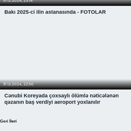
31.12.2024, 23:14
Bakı 2025-ci ilin astanasında - FOTOLAR
31.12.2024, 22:50
Cənubi Koreyada çoxsaylı ölümlə nəticələnən
qəzanın baş verdiyi aeroport yoxlanılır
Geri
İleri