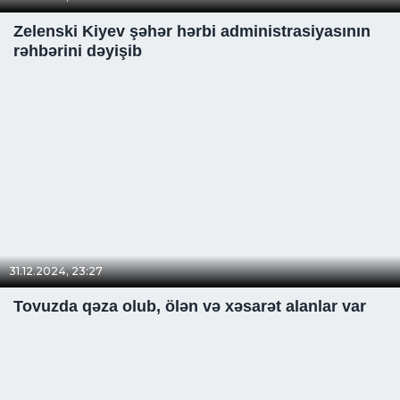
Zelenski Kiyev şəhər hərbi administrasiyasının
rəhbərini dəyişib
31.12.2024, 23:27
Tovuzda qəza olub, ölən və xəsarət alanlar var