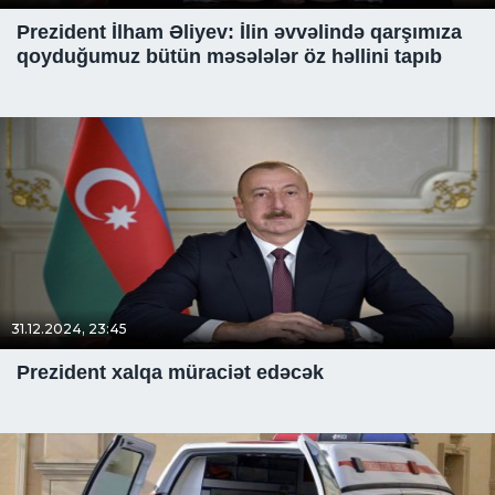
Prezident İlham Əliyev: İlin əvvəlində qarşımıza
qoyduğumuz bütün məsələlər öz həllini tapıb
31.12.2024, 23:45
Prezident xalqa müraciət edəcək