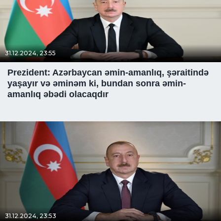
31.12.2024, 23:55
Prezident: Azərbaycan əmin-amanlıq, şəraitində
yaşayır və əminəm ki, bundan sonra əmin-
amanlıq əbədi olacaqdır
31.12.2024, 23:53