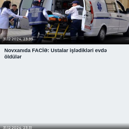
31.12.2024, 23:39
Novxanıda FACİƏ: Ustalar işlədikləri evdə
öldülər
31.12.2024, 23:31