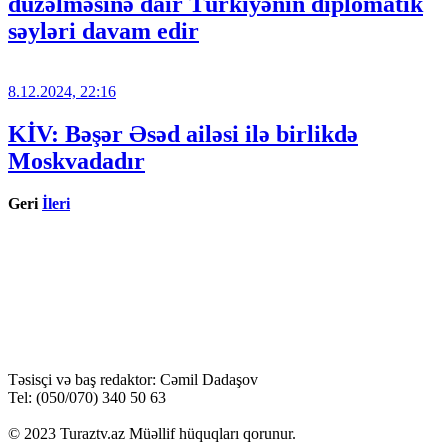
düzəlməsinə dair Türkiyənin diplomatik
səyləri davam edir
8.12.2024, 22:16
KİV: Bəşər Əsəd ailəsi ilə birlikdə
Moskvadadır
Geri
İleri
Təsisçi və baş redaktor: Cəmil Dadaşov
Tel: (050/070) 340 50 63
© 2023 Turaztv.az Müəllif hüquqları qorunur.