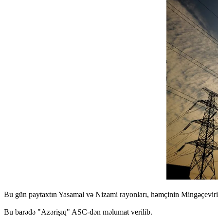
Bu gün paytaxtın Yasamal və Nizami rayonları, həmçinin Mingəçevirin bə
Bu barədə "Azərişıq" ASC-dən məlumat verilib.