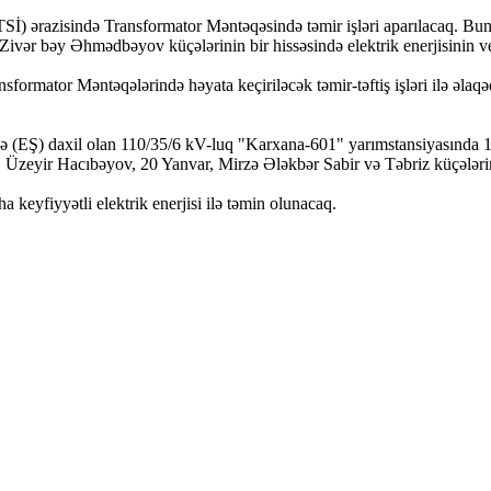
(RETSİ) ərazisində Transformator Məntəqəsində təmir işləri aparılacaq.
ivər bəy Əhmədbəyov küçələrinin bir hissəsində elektrik enerjisinin v
mator Məntəqələrində həyata keçiriləcək təmir-təftiş işləri ilə əlaqəda
əsinə (EŞ) daxil olan 110/35/6 kV-luq "Karxana-601" yarımstansiyasın
eyir Hacıbəyov, 20 Yanvar, Mirzə Ələkbər Sabir və Təbriz küçələrinin b
keyfiyyətli elektrik enerjisi ilə təmin olunacaq.