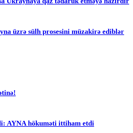
a Ukraynaya qaz tədarük etməyə hazırdır
na üzrə sülh prosesini müzakirə ediblər
ətinə!
di: AYNA hökuməti ittiham etdi