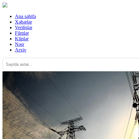
Ana səhifə
Xəbərlər
Verilişlər
Filmlər
Kliplər
Nəşr
Arxiv