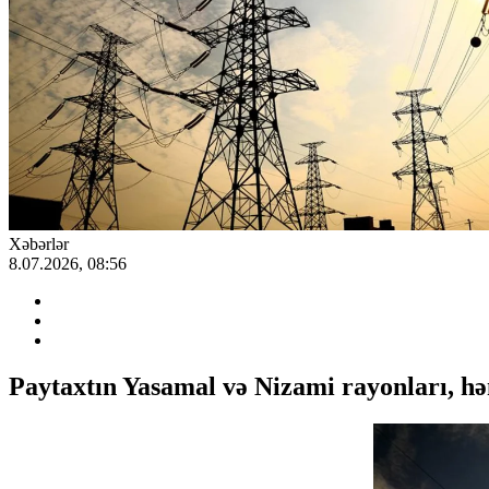
Xəbərlər
8.07.2026, 08:56
Paytaxtın Yasamal və Nizami rayonları, hə