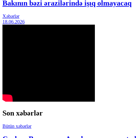
Bakının bəzi ərazilərində işıq olmayacaq
Xəbərlər
18.06.2026
Son xəbərlər
Bütün xəbərlər