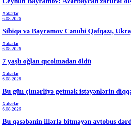
Ceyhun Bayramov: Azərbaycan zərurət ols
Xəbərlər
6.08.2026
Sibiqa və Bayramov Cənubi Qafqazı, Ukray
Xəbərlər
6.08.2026
7 yaşlı oğlan qıcolmadan öldü
Xəbərlər
6.08.2026
Bu gün çimərliyə getmək istəyənlərin diqq
Xəbərlər
6.08.2026
Bu qəsəbənin illərlə bitməyən avtobus dər