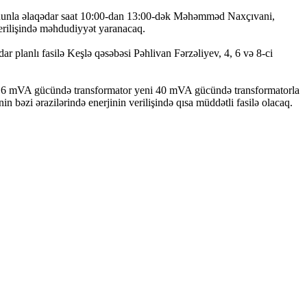
 Bununla əlaqədar saat 10:00-dan 13:00-dək Məhəmməd Naxçıvani,
erilişində məhdudiyyət yaranacaq.
r planlı fasilə Keşlə qəsəbəsi Pəhlivan Fərzəliyev, 4, 6 və 8-ci
da 16 mVA gücündə transformator yeni 40 mVA gücündə transformatorla
əzi ərazilərində enerjinin verilişində qısa müddətli fasilə olacaq.