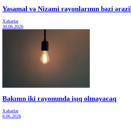
Yasamal və Nizami rayonlarının bəzi ərazi
Xəbərlər
30.06.2026
Bakının iki rayonunda işıq olmayacaq
Xəbərlər
8.06.2026