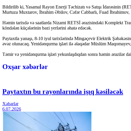
Bildirilib ki, Yasamal Rayon Enerji Təchizatı və Satışı İdarəsinin 
Murtuza Muxtarov, İbrahim Əbilov, Cəfər Cabbarlı, Fuad İbrahimov, Z
Həmin tarixdə və saatlarda Nizami RETSİ ərazisindəki Komplekt Transfor
köndələn küçələrinin bəzi yerlərini əhatə edəcək.
Paytaxtla yanaşı, 8-10 iyul tarixlərində Mingəçevir Elektrik Şəbək
əvəz olunacaq. Yenidənqurma işləri ilə əlaqədar Müslüm Maqomayev, Üz
Təmir və yenidənqurma işləri yekunlaşdıqdan sonra həmin ərazilər daha 
Oxşar xəbərlər
Paytaxtın bu rayonlarında işıq kəsiləcək
Xəbərlər
6.07.2026