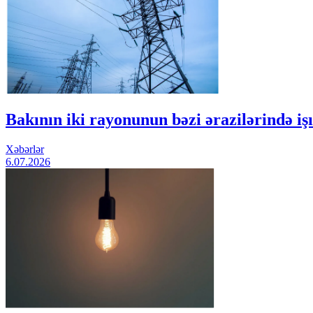
Bakının iki rayonunun bəzi ərazilərində i
Xəbərlər
6.07.2026