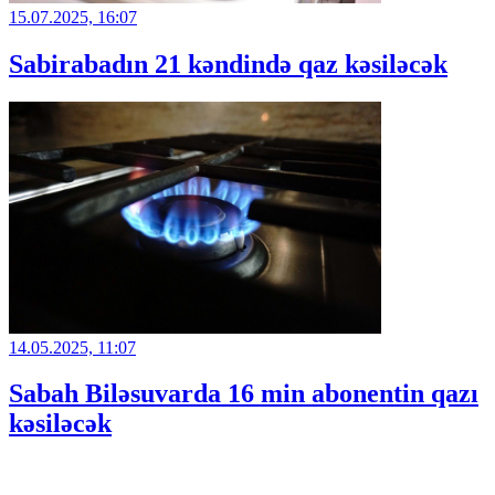
15.07.2025, 16:07
Sabirabadın 21 kəndində qaz kəsiləcək
14.05.2025, 11:07
Sabah Biləsuvarda 16 min abonentin qazı
kəsiləcək