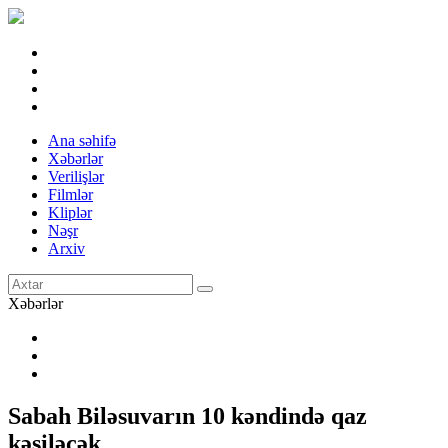
Ana səhifə
Xəbərlər
Verilişlər
Filmlər
Kliplər
Nəşr
Arxiv
Xəbərlər
Sabah Biləsuvarın 10 kəndində qaz
kəsiləcək