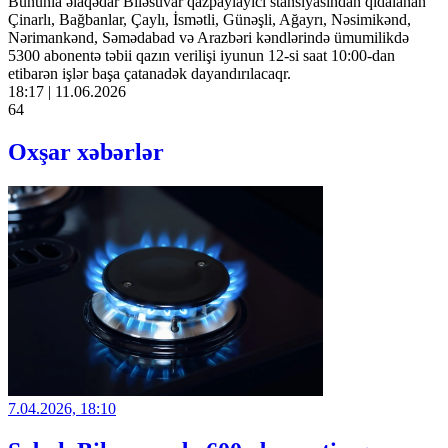
Bununla əlaqədar Biləsuvar qazpaylayıcı stansiyasından qidalanan
Çinarlı, Bağbanlar, Çaylı, İsmətli, Günəşli, Ağayrı, Nəsimikənd,
Nərimankənd, Səmədabad və Arazbəri kəndlərində ümumilikdə
5300 abonentə təbii qazın verilişi iyunun 12-si saat 10:00-dan
etibarən işlər başa çatanadək dayandırılacaqr.
18:17 | 11.06.2026
64
Oxşar xəbərlər
7.04.2026, 18:10