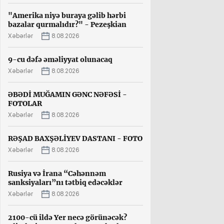
"Amerika niyə buraya gəlib hərbi
bazalar qurmalıdır?" - Pezeşkian
Xəbərlər
8.08.2026
9-cu dəfə əməliyyat olunacaq
Xəbərlər
8.08.2026
ƏBƏDİ MUĞAMIN GƏNC NƏFƏSİ -
FOTOLAR
Xəbərlər
8.08.2026
RƏŞAD BAXŞƏLİYEV DASTANI - FOTO
Xəbərlər
8.08.2026
Rusiya və İrana “Cəhənnəm
sanksiyaları”nı tətbiq edəcəklər
Xəbərlər
8.08.2026
2100-cü ildə Yer necə görünəcək?