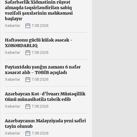
Səfərbərlik Xidmətinin rüşvət
almaqda təqsirləndirilən sabiq
vəzifəli şəxslərinin məhkəməsi
başlayır
Xəbərlər
7.08.2026
Həftəsonu güclü külək əsəcək -
XƏBƏRDARLIQ
Xəbərlər
7.08.2026
Paytaxtdakı yanğın zamanı 6 nəfər
xəsarət alıb - TƏBİB açıqladı
Xəbərlər
7.08.2026
Azərbaycan Kot-d'İvuarı Müstəqillik
Günü münasibətilə təbrik edib
Xəbərlər
7.08.2026
Azərbaycanın Malayziyada yeni səfiri
təyin olunub
Xəbərlər
7.08.2026