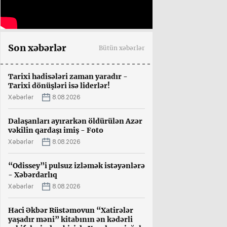
Son xəbərlər
Bütün xəbərlər
Tarixi hadisələri zaman yaradır -
Tarixi dönüşləri isə liderlər!
Xəbərlər
8.08.2026
Dalaşanları ayırarkən öldürülən Azər
vəkilin qardaşı imiş - Foto
Xəbərlər
8.08.2026
“Odissey”i pulsuz izləmək istəyənlərə
- Xəbərdarlıq
Xəbərlər
8.08.2026
Haci Əkbər Rüstəmovun “Xatirələr
yaşadır məni” kitabının ən kədərli