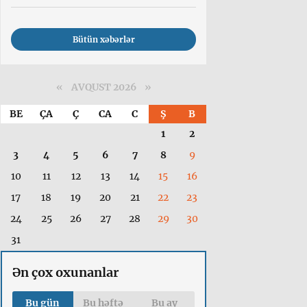
Bütün xəbərlər
«
AVQUST 2026 »
BE
ÇA
Ç
CA
C
Ş
B
1
2
3
4
5
6
7
8
9
10
11
12
13
14
15
16
17
18
19
20
21
22
23
24
25
26
27
28
29
30
31
Ən çox oxunanlar
Bu gün
Bu həftə
Bu ay