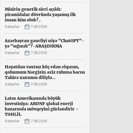
Misirin genetik sirri açıldı:
piramidalar dövründə yaşamış ilk
insan kim olub?..
Xəbərlər
7.08.2026
Azərbaycan gəncliyi niyə “ChatGPT”-
yə “sığınıb”?-ARAŞDIRMA
Xəbərlər
7.08.2026
Həyatdan vaxtsız köç edən elqızım,
qohumum Nərgizin əziz ruhuna bacısı
Tahirə xanımın diliylə...
Xəbərlər
7.08.2026
Latın Amerikasında böyük
investisiya: ARDNF qlobal enerji
bazarında mövqeyini gücləndirir –
TƏHLİL
Xəbərlər
7.08.2026