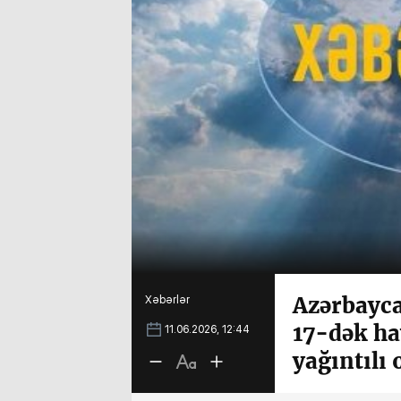
Azərbayca
Xəbərlər
17-dək hav
11.06.2026, 12:44
yağıntılı