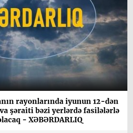
nın rayonlarında iyunun 12-dən
a şəraiti bəzi yerlərdə fasilələrlə
 olacaq - XƏBƏRDARLIQ