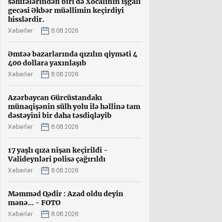
səhifələrindən biri də Xocalının işğalı
gecəsi Əkbər müəllimin keçirdiyi
hisslərdir.
Xəbərlər
8.08.2026
Əmtəə bazarlarında qızılın qiyməti 4
400 dollara yaxınlaşıb
Xəbərlər
8.08.2026
Azərbaycan Gürcüstandakı
münaqişənin sülh yolu ilə həllinə tam
dəstəyini bir daha təsdiqləyib
Xəbərlər
8.08.2026
17 yaşlı qıza nişan keçirildi -
Valideynləri polisə çağırıldı
Xəbərlər
8.08.2026
Məmməd Qədir : Azad oldu deyin
mənə... - FOTO
Xəbərlər
8.08.2026