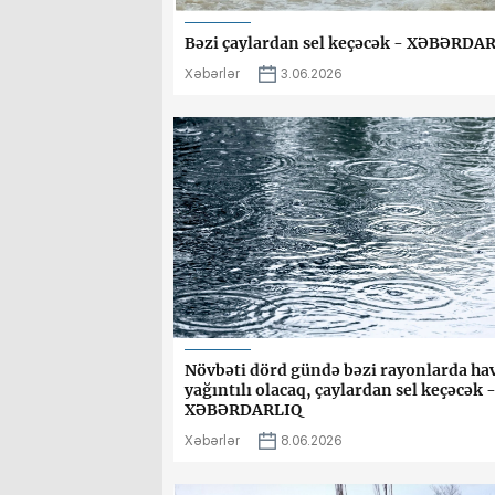
Bəzi çaylardan sel keçəcək - XƏBƏRDA
Xəbərlər
3.06.2026
Növbəti dörd gündə bəzi rayonlarda ha
yağıntılı olacaq, çaylardan sel keçəcək 
XƏBƏRDARLIQ
Xəbərlər
8.06.2026