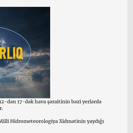
2-dən 17-dək hava şəraitinin bəzi yerlərdə
r.
Milli Hidrometeorologiya Xidmətinin yaydığı