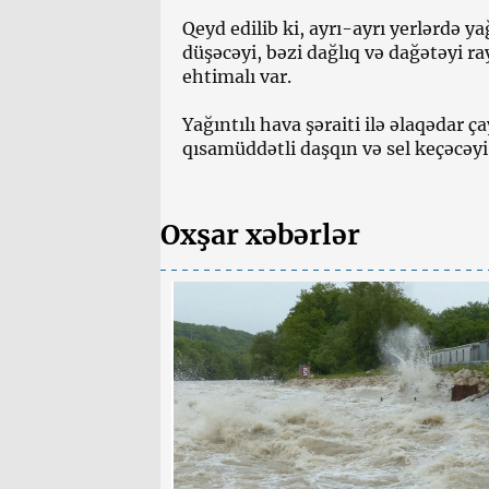
Qeyd edilib ki, ayrı-ayrı yerlərdə y
düşəcəyi, bəzi dağlıq və dağətəyi ra
ehtimalı var.
Yağıntılı hava şəraiti ilə əlaqədar 
qısamüddətli daşqın və sel keçəcəyi 
Oxşar xəbərlər