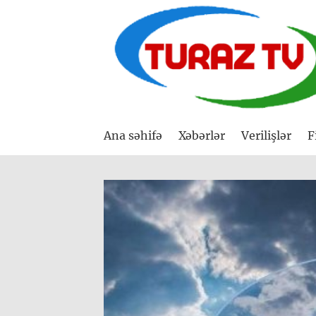
Ana səhifə
Xəbərlər
Verilişlər
F