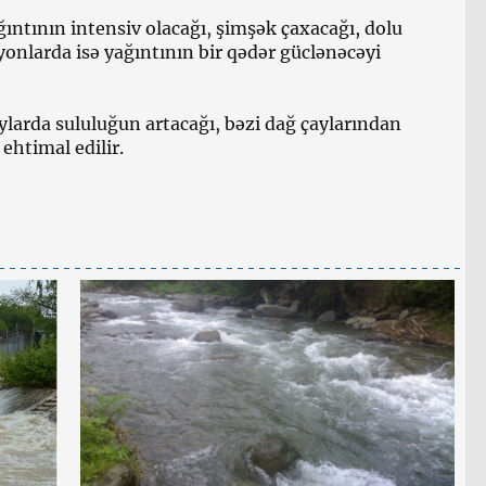
ağıntının intensiv olacağı, şimşək çaxacağı, dolu
yonlarda isə yağıntının bir qədər güclənəcəyi
çaylarda sululuğun artacağı, bəzi dağ çaylarından
ehtimal edilir.