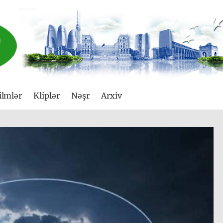
ilmlər
Kliplər
Nəşr
Arxiv