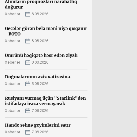
Alimlərin proqnozları narahatlıq
doğurur
Xəbərlər
8.08.2026
Gecələr görən belə məni niyə qısqanır
- FOTO
Xəbərlər
8.08.2026
Ömrünü həqiqətə həsr edən ziyalı
Xəbərlər
8.08.2026
Doğmalarımın əziz xatirəsinə.
Xəbərlər
8.08.2026
Rusiyanı vurmaq üçün "Starlink"dən
istifadəyə icazə verməyəcək
Xəbərlər
7.08.2026
Hande səhnə geyimlərini satır
Xəbərlər
7.08.2026