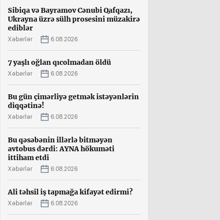
Sibiqa və Bayramov Cənubi Qafqazı,
Ukrayna üzrə sülh prosesini müzakirə
ediblər
Xəbərlər
6.08.2026
7 yaşlı oğlan qıcolmadan öldü
Xəbərlər
6.08.2026
Bu gün çimərliyə getmək istəyənlərin
diqqətinə!
Xəbərlər
6.08.2026
Bu qəsəbənin illərlə bitməyən
avtobus dərdi: AYNA hökuməti
ittiham etdi
Xəbərlər
6.08.2026
Ali təhsil iş tapmağa kifayət edirmi?
Xəbərlər
6.08.2026