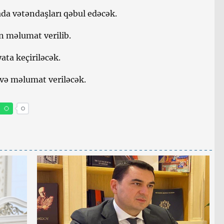
ada vətəndaşları qəbul edəcək.
n məlumat verilib.
ata keçiriləcək.
və məlumat veriləcək.