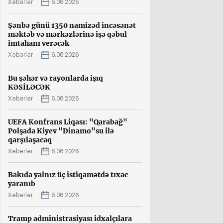
Xəbərlər
6.08.2026
Şənbə günü 1350 namizəd incəsənət
məktəb və mərkəzlərinə işə qəbul
imtahanı verəcək
Xəbərlər
6.08.2026
Bu şəhər və rayonlarda işıq
KƏSİLƏCƏK
Xəbərlər
6.08.2026
UEFA Konfrans Liqası: "Qarabağ"
Polşada Kiyev "Dinamo"su ilə
qarşılaşacaq
Xəbərlər
6.08.2026
Bakıda yalnız üç istiqamətdə tıxac
yaranıb
Xəbərlər
6.08.2026
Tramp administrasiyası idxalçılara