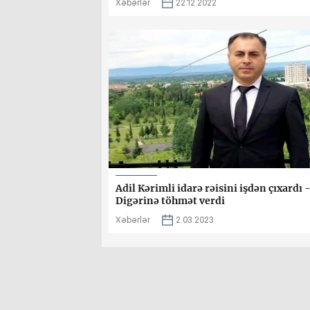
Xəbərlər
22.12.2022
Adil Kərimli idarə rəisini işdən çıxardı 
Digərinə töhmət verdi
Xəbərlər
2.03.2023