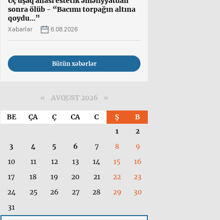
Üç uşaq anası estetik əməliyyatdan
sonra ölüb - “Bacımı torpağın altına
qoydu...”
Xəbərlər
6.08.2026
Bütün xəbərlər
«
AVQUST 2026 »
BE
ÇA
Ç
CA
C
Ş
B
1
2
3
4
5
6
7
8
9
10
11
12
13
14
15
16
17
18
19
20
21
22
23
24
25
26
27
28
29
30
31