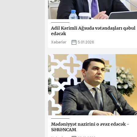
Adil Kərimli Ağsuda vətəndaşları qəbul
edəcək
Xəbərlər
5.01.2026
Mədəniyyət nazirini o əvəz edəcək -
SƏRƏNCAM