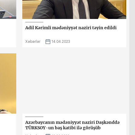
Adil Kərimli mədəniyyət naziri təyin edildi
Xəbərlər
14.04.2023
Azərbaycanın mədəniyyət naziri Daşkənddə
TÜRKSOY-un baş katibi ilə görüşüb