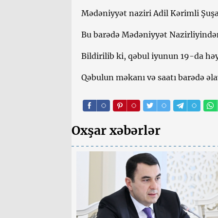
Mədəniyyət naziri Adil Kərimli Şuş
Bu barədə Mədəniyyət Nazirliyində
Bildirilib ki, qəbul iyunun 19-da həy
Qəbulun məkanı və saatı barədə əla
Oxşar xəbərlər