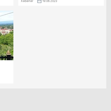
Xəbərlər
19.06.2023
-