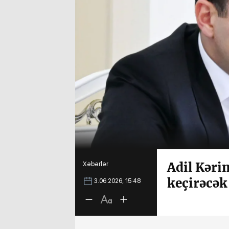
Adil Kəri
Xəbərlər
keçirəcək
3.06.2026, 15:48