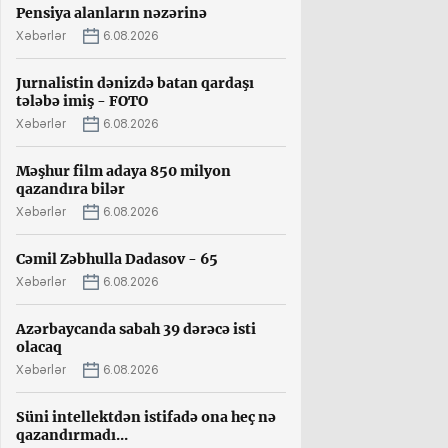
Pensiya alanların nəzərinə
Xəbərlər
6.08.2026
Jurnalistin dənizdə batan qardaşı
tələbə imiş - FOTO
Xəbərlər
6.08.2026
Məşhur film adaya 850 milyon
qazandıra bilər
Xəbərlər
6.08.2026
Cəmil Zəbhulla Dadasov - 65
Xəbərlər
6.08.2026
Azərbaycanda sabah 39 dərəcə isti
olacaq
Xəbərlər
6.08.2026
Süni intellektdən istifadə ona heç nə
qazandırmadı...