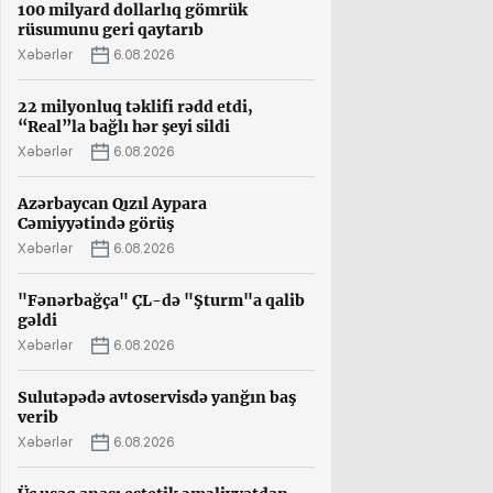
100 milyard dollarlıq gömrük
rüsumunu geri qaytarıb
Xəbərlər
6.08.2026
22 milyonluq təklifi rədd etdi,
“Real”la bağlı hər şeyi sildi
Xəbərlər
6.08.2026
Azərbaycan Qızıl Aypara
Cəmiyyətində görüş
Xəbərlər
6.08.2026
"Fənərbağça" ÇL-də "Şturm"a qalib
gəldi
Xəbərlər
6.08.2026
Sulutəpədə avtoservisdə yanğın baş
verib
Xəbərlər
6.08.2026