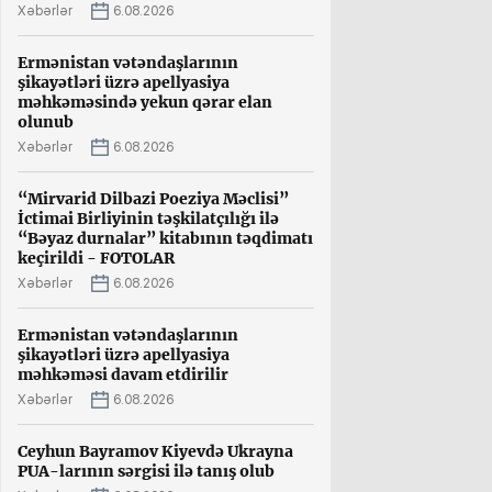
Xəbərlər
6.08.2026
Ermənistan vətəndaşlarının
şikayətləri üzrə apellyasiya
məhkəməsində yekun qərar elan
olunub
Xəbərlər
6.08.2026
“Mirvarid Dilbazi Poeziya Məclisi”
İctimai Birliyinin təşkilatçılığı ilə
“Bəyaz durnalar” kitabının təqdimatı
keçirildi - FOTOLAR
Xəbərlər
6.08.2026
Ermənistan vətəndaşlarının
şikayətləri üzrə apellyasiya
məhkəməsi davam etdirilir
Xəbərlər
6.08.2026
Ceyhun Bayramov Kiyevdə Ukrayna
PUA-larının sərgisi ilə tanış olub