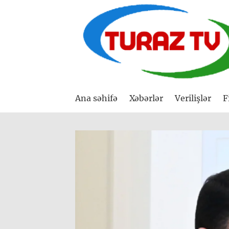
Ana səhifə
Xəbərlər
Verilişlər
F