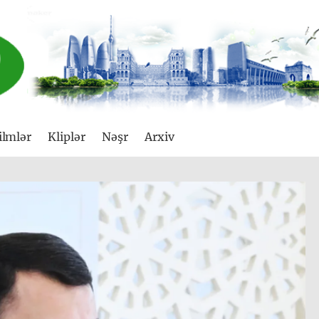
ilmlər
Kliplər
Nəşr
Arxiv