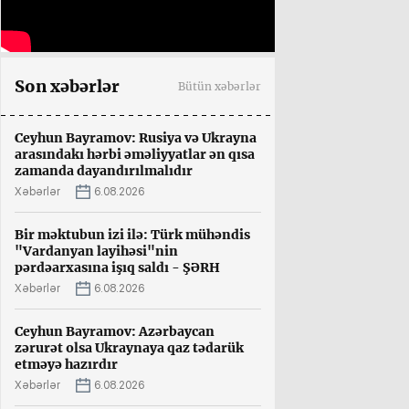
Son xəbərlər
Bütün xəbərlər
Ceyhun Bayramov: Rusiya və Ukrayna
arasındakı hərbi əməliyyatlar ən qısa
zamanda dayandırılmalıdır
Xəbərlər
6.08.2026
Bir məktubun izi ilə: Türk mühəndis
"Vardanyan layihəsi"nin
pərdəarxasına işıq saldı - ŞƏRH
Xəbərlər
6.08.2026
Ceyhun Bayramov: Azərbaycan
zərurət olsa Ukraynaya qaz tədarük
etməyə hazırdır
Xəbərlər
6.08.2026