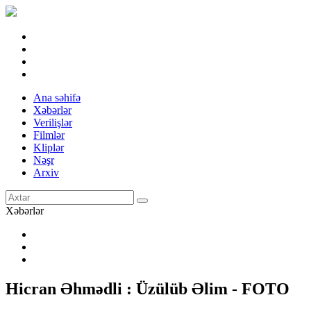
Ana səhifə
Xəbərlər
Verilişlər
Filmlər
Kliplər
Nəşr
Arxiv
Xəbərlər
Hicran Əhmədli : Üzülüb Əlim - FOTO