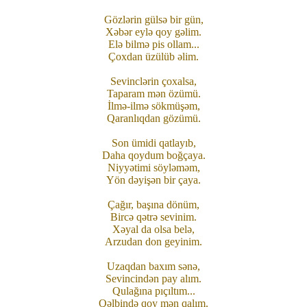
Gözlərin gülsə bir gün,
Xəbər eylə qoy gəlim.
Elə bilmə pis ollam...
Çoxdan üzülüb əlim.
Sevinclərin çoxalsa,
Taparam mən özümü.
İlmə-ilmə sökmüşəm,
Qaranlıqdan gözümü.
Son ümidi qatlayıb,
Daha qoydum boğçaya.
Niyyətimi söyləməm,
Yön dəyişən bir çaya.
Çağır, başına dönüm,
Bircə qətrə sevinim.
Xəyal da olsa belə,
Arzudan don geyinim.
Uzaqdan baxım sənə,
Sevincindən pay alım.
Qulağına pıçıltım...
Qəlbində qoy mən qalım.