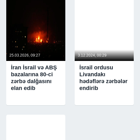
25.03.2026, 09:27
3.12.2024, 00:29
İran İsrail və ABŞ
İsrail ordusu
bazalarına 80-ci
Livandakı
zərbə dalğasını
hədəflərə zərbələr
elan edib
endirib