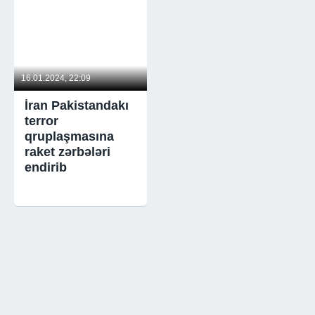
16.01.2024, 22:09
İran Pakistandakı
terror
qruplaşmasına
raket zərbələri
endirib