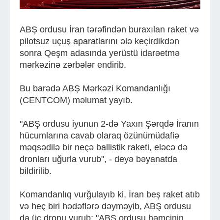
ABŞ ordusu İran tərəfindən buraxılan raket və
pilotsuz uçuş aparatlarını ələ keçirdikdən
sonra Qeşm adasında yerüstü idarəetmə
mərkəzinə zərbələr endirib.
Bu barədə ABŞ Mərkəzi Komandanlığı
(CENTCOM) məlumat yayıb.
"ABŞ ordusu iyunun 2-də Yaxın Şərqdə İranın
hücumlarına cavab olaraq özünümüdafiə
məqsədilə bir neçə ballistik raketi, eləcə də
dronları uğurla vurub", - deyə bəyanatda
bildirilib.
Komandanlıq vurğulayıb ki, İran beş raket atıb
və heç biri hədəflərə dəyməyib, ABŞ ordusu
da üç dronu vurub: "ABŞ ordusu həmçinin