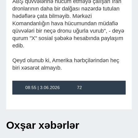
ABŞ qüvvələrinə hücum etməyə çalışan İran
dronlarının daha bir dalğası nəzərdə tutulan
hədəflərə çata bilməyib. Mərkəzi
Komandanlığın hava hücumundan müdafiə
qüvvələri bir neçə dronu uğurla vurub", - deyə
qurum "X" sosial şəbəkə hesabında paylaşım
edib.
Qeyd olunub ki, Amerika hərbçilərindən heç
biri xəsarət almayıb.
08:55 | 3.06.2026
72
Oxşar xəbərlər