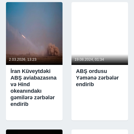
2.03.2026, 13:23
19.08.2024, 01:34
İran Küveytdəki
ABŞ ordusu
ABŞ aviabazasına
Yəmənə zərbələr
və Hind
endirib
okeanındakı
gəmilərə zərbələr
endirib