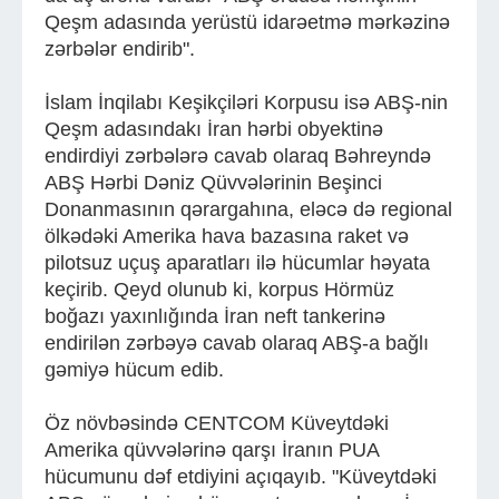
Qeşm adasında yerüstü idarəetmə mərkəzinə
zərbələr endirib".
İslam İnqilabı Keşikçiləri Korpusu isə ABŞ-nin
Qeşm adasındakı İran hərbi obyektinə
endirdiyi zərbələrə cavab olaraq Bəhreyndə
ABŞ Hərbi Dəniz Qüvvələrinin Beşinci
Donanmasının qərargahına, eləcə də regional
ölkədəki Amerika hava bazasına raket və
pilotsuz uçuş aparatları ilə hücumlar həyata
keçirib. Qeyd olunub ki, korpus Hörmüz
boğazı yaxınlığında İran neft tankerinə
endirilən zərbəyə cavab olaraq ABŞ-a bağlı
gəmiyə hücum edib.
Öz növbəsində CENTCOM Küveytdəki
Amerika qüvvələrinə qarşı İranın PUA
hücumunu dəf etdiyini açıqayıb. "Küveytdəki