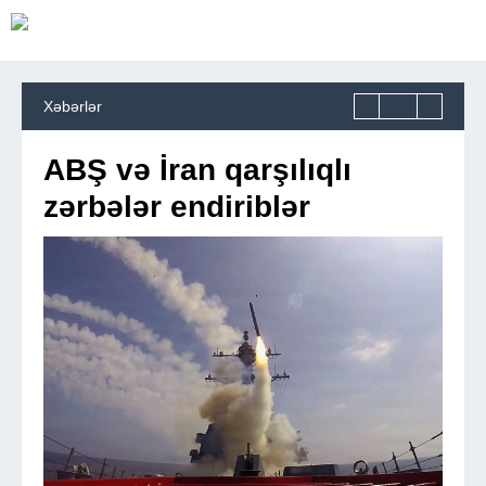
Xəbərlər
ABŞ və İran qarşılıqlı
zərbələr endiriblər