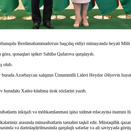
urbanqulu Berdiməhəmmədovun başçılıq etdiyi nümayəndə heyəti Milli
görə, qonaqları spiker Sahibə Qafarova qarşılayıb.
ış olub.
 burada Azərbaycan xalqının Ümummilli Lideri Heydər Əliyevin həyatının
uradakı Xatirə kitabına ürək sözlərini yazıb.
sibətlərin inkişafı və möhkəmlənməsi işinə xidmət edəcəyinə inamını if
arı ölkələrimiz arasında münasibətlərin təməlini təşkil edir. Müstəqillik
əsində və dərinləşdirilməsində qarşılıqlı səfərlər və ali səviyyədə görü