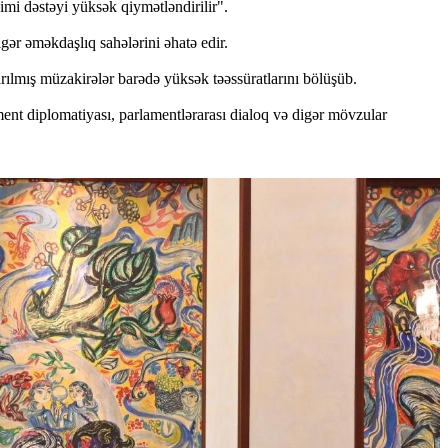
mi dəstəyi yüksək qiymətləndirilir".
ər əməkdaşlıq sahələrini əhatə edir.
lmış müzakirələr barədə yüksək təəssüratlarını bölüşüb.
ment diplomatiyası, parlamentlərarası dialoq və digər mövzular