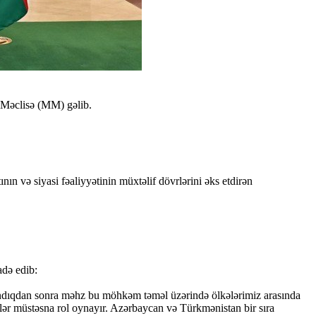
 Məclisə (MM) gəlib.
 və siyasi fəaliyyətinin müxtəlif dövrlərini əks etdirən
adə edib:
 qazandıqdan sonra məhz bu möhkəm təməl üzərində ölkələrimiz arasında
şlər müstəsna rol oynayır. Azərbaycan və Türkmənistan bir sıra