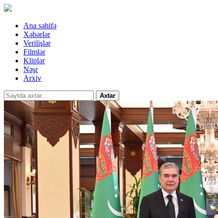
Ana səhifə
Xəbərlər
Verilişlər
Filmlər
Kliplər
Nəşr
Arxiv
Axtar