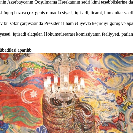
əfinin Azərbaycanın Qoşulmama Hərəkatının sədri kimi təşəbbüslərinə dai
uq bazası çox geniş olmaqla siyasi, iqtisadi, ticarət, humanitar və dig
səfər çərçivəsində Prezident İlham Əliyevlə keçirdiyi görüş və aparı
asəti, iqtisadi əlaqələr, Hökumətlərarası komissiyanın fəaliyyəti, parla
badiləsi aparılıb.