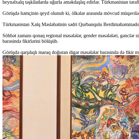
beynəlxalq təşkilatlarda uğurla əməkdaşlıq edirlər. Türkmənistan tər
Görüşdə həmçinin qeyd olunub ki, ölkələr arasında mövcud müqavilə-hüq
Türkmənistan Xalq Məsləhətinin sədri Qurbanqulu Berdiməhəmmədov bu 
Söhbət zamanı qonaq regional məsələlər, gender məsələləri, gənclər siy
barəsində fikirlərini bölüşüb.
Görüşdə qarşılıqlı maraq doğuran digər məsələlər barəsində də fikir mü