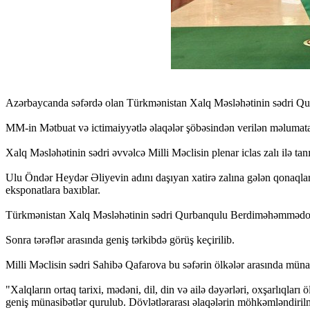
Azərbaycanda səfərdə olan Türkmənistan Xalq Məsləhətinin sədri Q
MM-in Mətbuat və ictimaiyyətlə əlaqələr şöbəsindən verilən məlumata 
Xalq Məsləhətinin sədri əvvəlcə Milli Məclisin plenar iclas zalı ilə tan
Ulu Öndər Heydər Əliyevin adını daşıyan xatirə zalına gələn qonaqlar
eksponatlara baxıblar.
Türkmənistan Xalq Məsləhətinin sədri Qurbanqulu Berdiməhəmmədov b
Sonra tərəflər arasında geniş tərkibdə görüş keçirilib.
Milli Məclisin sədri Sahibə Qafarova bu səfərin ölkələr arasında müna
"Xalqların ortaq tarixi, mədəni, dil, din və ailə dəyərləri, oxşarlıql
geniş münasibətlər qurulub. Dövlətlərarası əlaqələrin möhkəmləndirilm