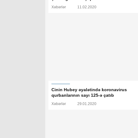
Xəbərlər
11.02.2020
Cinin Hubey əyalətində koronavirus
qurbanlarının sayı 125-ə çatıb
Xəbərlər
29.01.2020