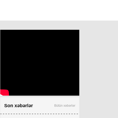
Son xəbərlər
Bütün xəbərlər