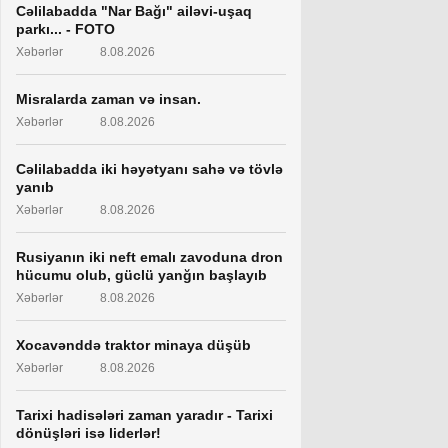
Cəlilabadda "Nar Bağı" ailəvi-uşaq
parkı... - FOTO
Xəbərlər
8.08.2026
Misralarda zaman və insan.
Xəbərlər
8.08.2026
Cəlilabadda iki həyətyanı sahə və tövlə
yanıb
Xəbərlər
8.08.2026
Rusiyanın iki neft emalı zavoduna dron
hücumu olub, güclü yanğın başlayıb
Xəbərlər
8.08.2026
Xocavənddə traktor minaya düşüb
Xəbərlər
8.08.2026
Tarixi hadisələri zaman yaradır - Tarixi
dönüşləri isə liderlər!