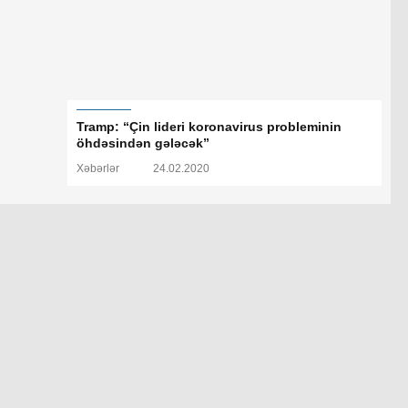
Tramp: “Çin lideri koronavirus probleminin
öhdəsindən gələcək”
Xəbərlər
24.02.2020