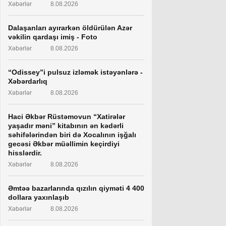
Xəbərlər
8.08.2026
Dalaşanları ayırarkən öldürülən Azər
vəkilin qardaşı imiş - Foto
Xəbərlər
8.08.2026
“Odissey”i pulsuz izləmək istəyənlərə -
Xəbərdarlıq
Xəbərlər
8.08.2026
Haci Əkbər Rüstəmovun “Xatirələr
yaşadır məni” kitabının ən kədərli
səhifələrindən biri də Xocalının işğalı
gecəsi Əkbər müəllimin keçirdiyi
hisslərdir.
Xəbərlər
8.08.2026
Əmtəə bazarlarında qızılın qiyməti 4 400
dollara yaxınlaşıb
Xəbərlər
8.08.2026