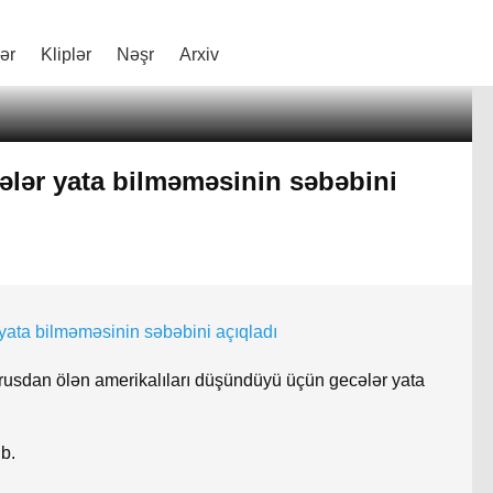
lər
Kliplər
Nəşr
Arxiv
lər yata bilməməsinin səbəbini
usdan ölən amerikalıları düşündüyü üçün gecələr yata
b.