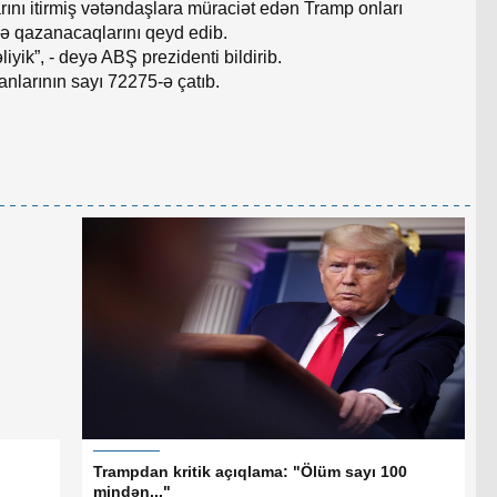
nı itirmiş vətəndaşlara müraciət edən Tramp onları
bə qazanacaqlarını qeyd edib.
yik”, - deyə ABŞ prezidenti bildirib.
nlarının sayı 72275-ə çatıb.
Trampdan kritik açıqlama: "Ölüm sayı 100
mindən..."