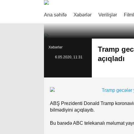
Ana səhifə
Xəbərlər
Verilişlər
Film
Xəbərlər
Tramp gecə
açıqladı
6.05.2020, 11:31
ABŞ Prezidenti Donald Tramp koronavir
bilmədiyini açıqlayıb.
Bu barədə ABC telekanalı məlumat yayı