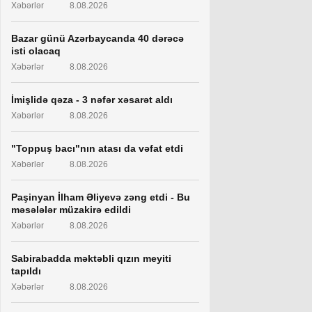
Xəbərlər
8.08.2026
Bazar günü Azərbaycanda 40 dərəcə
isti olacaq
Xəbərlər
8.08.2026
İmişlidə qəza - 3 nəfər xəsarət aldı
Xəbərlər
8.08.2026
"Toppuş bacı"nın atası da vəfat etdi
Xəbərlər
8.08.2026
Paşinyan İlham Əliyevə zəng etdi - Bu
məsələlər müzakirə edildi
Xəbərlər
8.08.2026
Sabirabadda məktəbli qızın meyiti
tapıldı
Xəbərlər
8.08.2026