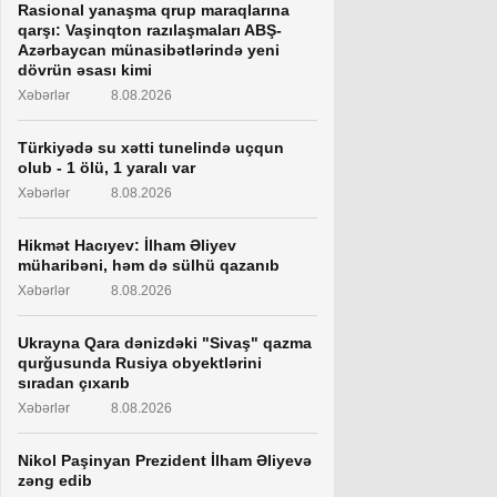
Rasional yanaşma qrup maraqlarına
qarşı: Vaşinqton razılaşmaları ABŞ-
Azərbaycan münasibətlərində yeni
dövrün əsası kimi
Xəbərlər
8.08.2026
Türkiyədə su xətti tunelində uçqun
olub - 1 ölü, 1 yaralı var
Xəbərlər
8.08.2026
Hikmət Hacıyev: İlham Əliyev
müharibəni, həm də sülhü qazanıb
Xəbərlər
8.08.2026
Ukrayna Qara dənizdəki "Sivaş" qazma
qurğusunda Rusiya obyektlərini
sıradan çıxarıb
Xəbərlər
8.08.2026
Nikol Paşinyan Prezident İlham Əliyevə
zəng edib