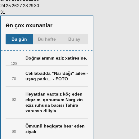
24
25
26
27
28
29
30
31
Ən çox oxunanlar
Bu gün
Bu həftə
Bu ay
Doğmalarımın əziz xatirəsinə.
128
Cəlilabadda "Nar Bağı" ailəvi-
uşaq parkı... - FOTO
70
Həyatdan vaxtsız köç edən
elqızım, qohumum Nərgizin
62
əziz ruhuna bacısı Tahirə
xanımın diliylə...
Ömrünü həqiqətə həsr edən
ziyalı
60