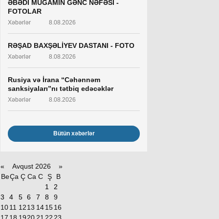
ƏBƏDİ MUĞAMIN GƏNC NƏFƏSİ -
FOTOLAR
Xəbərlər
8.08.2026
RƏŞAD BAXŞƏLİYEV DASTANI - FOTO
Xəbərlər
8.08.2026
Rusiya və İrana “Cəhənnəm
sanksiyaları”nı tətbiq edəcəklər
Xəbərlər
8.08.2026
Bütün xəbərlər
«
Avqust 2026 »
Be
Ça
Ç
Ca
C
Ş
B
1
2
3
4
5
6
7
8
9
10
11
12
13
14
15
16
17
18
19
20
21
22
23