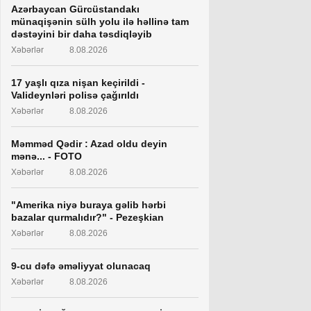
Azərbaycan Gürcüstandakı
münaqişənin sülh yolu ilə həllinə tam
dəstəyini bir daha təsdiqləyib
Xəbərlər
8.08.2026
17 yaşlı qıza nişan keçirildi -
Valideynləri polisə çağırıldı
Xəbərlər
8.08.2026
Məmməd Qədir : Azad oldu deyin
mənə... - FOTO
Xəbərlər
8.08.2026
"Amerika niyə buraya gəlib hərbi
bazalar qurmalıdır?" - Pezeşkian
Xəbərlər
8.08.2026
9-cu dəfə əməliyyat olunacaq
Xəbərlər
8.08.2026