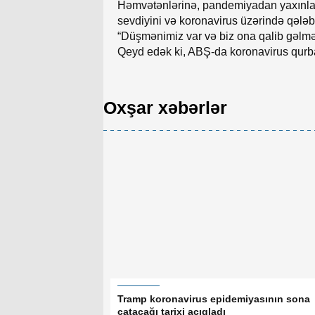
Həmvətənlərinə, pandemiyadan yaxınları
sevdiyini və koronavirus üzərində qələ
“Düşmənimiz var və biz ona qalib gəlməli
Qeyd edək ki, ABŞ-da koronavirus qurba
Oxşar xəbərlər
Tramp koronavirus epidemiyasının sona
çatacağı tarixi açıqladı