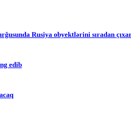
ğusunda Rusiya obyektlərini sıradan çıxa
ng edib
lacaq