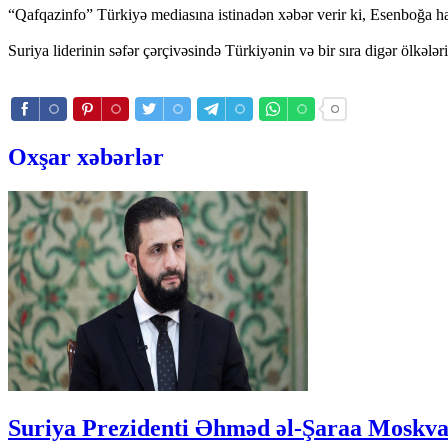
“Qafqazinfo” Türkiyə mediasına istinadən xəbər verir ki, Esenboğa ha
Suriya liderinin səfər çərçivəsində Türkiyənin və bir sıra digər ölkələrin
Oxşar xəbərlər
Suriya Prezidenti Əhməd əl-Şaraa Moskva