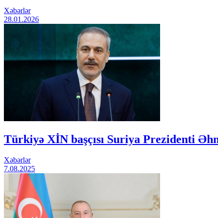
Xəbərlər
28.01.2026
Türkiyə XİN başçısı Suriya Prezidenti Ə
Xəbərlər
7.08.2025