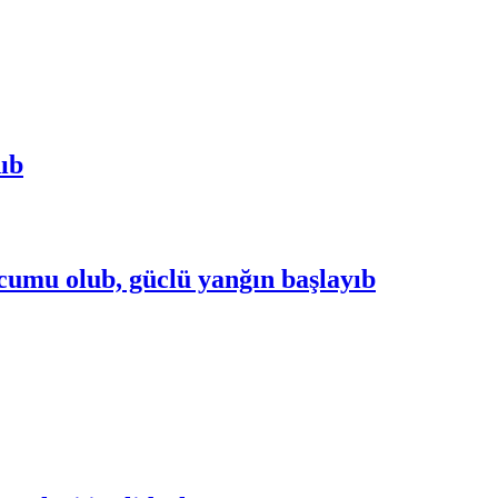
nıb
cumu olub, güclü yanğın başlayıb