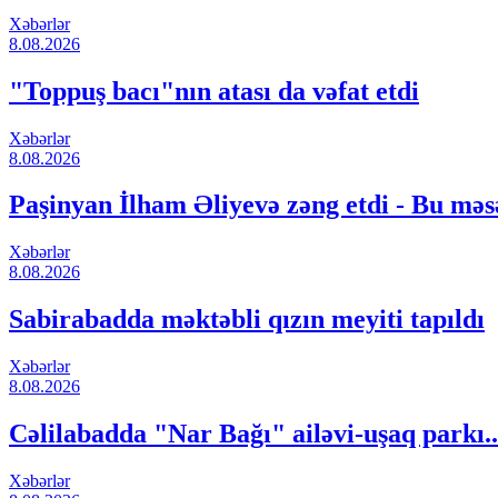
Xəbərlər
8.08.2026
"Toppuş bacı"nın atası da vəfat etdi
Xəbərlər
8.08.2026
Paşinyan İlham Əliyevə zəng etdi - Bu məs
Xəbərlər
8.08.2026
Sabirabadda məktəbli qızın meyiti tapıldı
Xəbərlər
8.08.2026
Cəlilabadda "Nar Bağı" ailəvi-uşaq parkı.
Xəbərlər