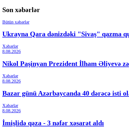
Son xəbərlər
Bütün xəbərlər
Ukrayna Qara dənizdəki "Sivaş" qazma qur
Xəbərlər
8.08.2026
Nikol Paşinyan Prezident İlham Əliyevə zə
Xəbərlər
8.08.2026
Bazar günü Azərbaycanda 40 dərəcə isti o
Xəbərlər
8.08.2026
İmişlidə qəza - 3 nəfər xəsarət aldı