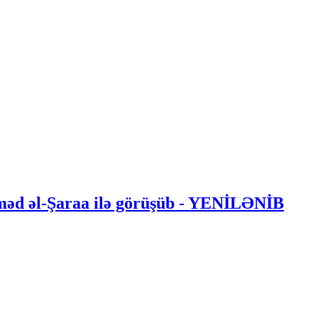
hməd əl-Şaraa ilə görüşüb - YENİLƏNİB