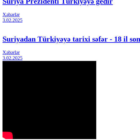
Suriya Prezidenti Türkiyəyə gedir
Xəbərlər
3.02.2025
Suriyadan Türkiyəyə tarixi səfər - 18 il so
Xəbərlər
3.02.2025