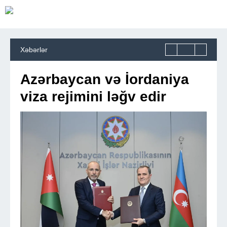
Xəbərlər
Azərbaycan və İordaniya
viza rejimini ləğv edir