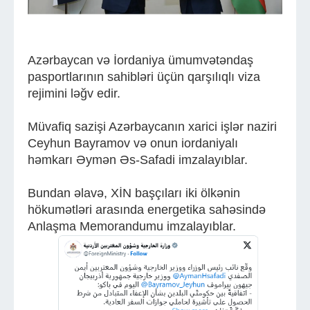
Azərbaycan və İordaniya ümumvətəndaş
pasportlarının sahibləri üçün qarşılıqlı viza
rejimini ləğv edir.
Müvafiq sazişi Azərbaycanın xarici işlər naziri
Ceyhun Bayramov və onun iordaniyalı
həmkarı Əymən Əs-Safadi imzalayıblar.
Bundan əlavə, XİN başçıları iki ölkənin
hökumətləri arasında energetika sahəsində
Anlaşma Memorandumu imzalayıblar.