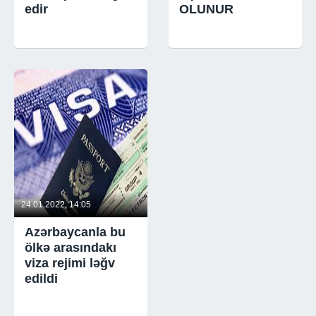
edir
OLUNUR
24.01.2022, 14:05
Azərbaycanla bu
ölkə arasındakı
viza rejimi ləğv
edildi