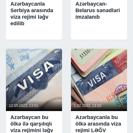
Azərbaycanla
Azərbaycan-
Serbiya arasında
Belarus sənədləri
viza rejimi ləğv
imzalanıb
edilib
12.05.2023, 13:01
1.02.2022, 13:10
Azərbaycan bu
Azərbaycanla bu
ölkə ilə qarşılıqlı
ölkə arasında viza
viza rejimini ləğv
rejimi LƏĞV