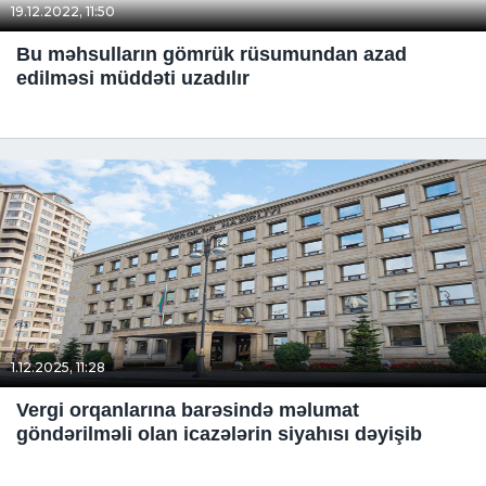
19.12.2022, 11:50
Bu məhsulların gömrük rüsumundan azad
edilməsi müddəti uzadılır
1.12.2025, 11:28
Vergi orqanlarına barəsində məlumat
göndərilməli olan icazələrin siyahısı dəyişib