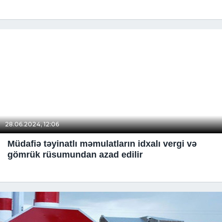
28.06.2024, 12:06
Müdafiə təyinatlı məmulatların idxalı vergi və
gömrük rüsumundan azad edilir