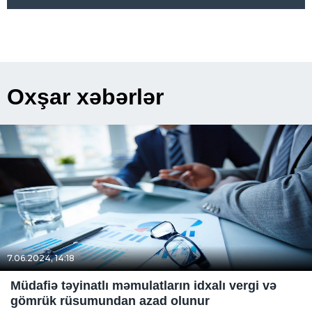
Oxşar xəbərlər
7.06.2024, 14:18
Müdafiə təyinatlı məmulatların idxalı vergi və
gömrük rüsumundan azad olunur