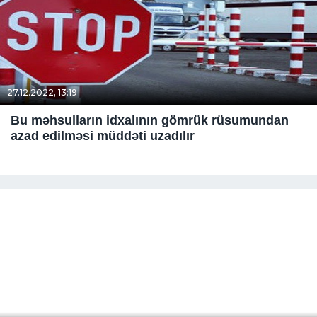
27.12.2022, 13:19
Bu məhsulların idxalının gömrük rüsumundan
azad edilməsi müddəti uzadılır