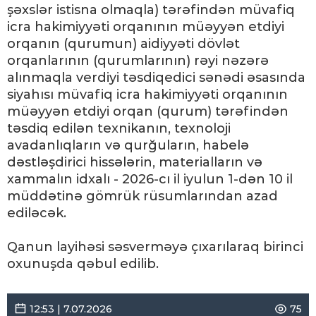
şəxslər istisna olmaqla) tərəfindən müvafiq
icra hakimiyyəti orqanının müəyyən etdiyi
orqanın (qurumun) aidiyyəti dövlət
orqanlarının (qurumlarının) rəyi nəzərə
alınmaqla verdiyi təsdiqedici sənədi əsasında
siyahısı müvafiq icra hakimiyyəti orqanının
müəyyən etdiyi orqan (qurum) tərəfindən
təsdiq edilən texnikanın, texnoloji
avadanlıqların və qurğuların, habelə
dəstləşdirici hissələrin, materialların və
xammalın idxalı - 2026-cı il iyulun 1-dən 10 il
müddətinə gömrük rüsumlarından azad
ediləcək.
Qanun layihəsi səsverməyə çıxarılaraq birinci
oxunuşda qəbul edilib.
12:53 | 7.07.2026
75