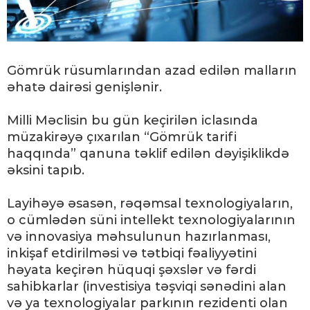
Gömrük rüsumlarından azad edilən malların
əhatə dairəsi genişlənir.
Milli Məclisin bu gün keçirilən iclasında
müzakirəyə çıxarılan “Gömrük tarifi
haqqında” qanuna təklif edilən dəyişiklikdə
əksini tapıb.
Layihəyə əsasən, rəqəmsal texnologiyaların,
o cümlədən süni intellekt texnologiyalarının
və innovasiya məhsulunun hazırlanması,
inkişaf etdirilməsi və tətbiqi fəaliyyətini
həyata keçirən hüquqi şəxslər və fərdi
sahibkarlar (investisiya təşviqi sənədini alan
və ya texnologiyalar parkının rezidenti olan