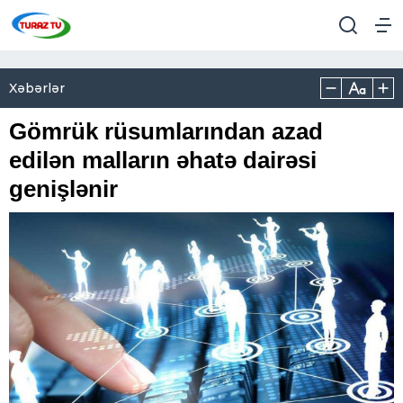
Xəbərlər
Gömrük rüsumlarından azad
edilən malların əhatə dairəsi
genişlənir