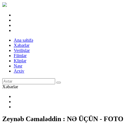
Ana səhifə
Xəbərlər
Verilişlər
Filmlər
Kliplər
Nəşr
Arxiv
Xəbərlər
Zeynəb Cəmaləddin : NƏ ÜÇÜN - FOTO