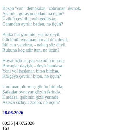
Bəzən "can" deməkdən "zəhrimar" demək,
Asandır, görəsən nədən, nə üçün?
Üzünü çevirib çıxıb gedirsən,
Canından ayrılır bədən, nə üçün?
Bəlkə hər görüntü əsla üz deyil,
Güclünü oynamaq hər an düz deyil,
İtki can yandırar, - nahaq söz deyil,
Ruhuna köç edir itən, nə üçün?
Həyat üçbucaqsa, yaxud hər nəsə,
Bucaqlar dəyişir, - deyir həndəsə.
Yeni yol başlanar, bitən bitdisə,
Kölgəyə çevrilir bitən, nə üçün?
Unutmaq olurmuş günün birində,
Şəfəqlər oynayar gözün fərində.
Hardasa, qəlbinin gizli yerində
Astaca sızlayır zədən, nə üçün?
26.06.2026
00:35 | 4.07.2026
163