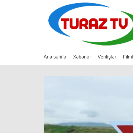
Ana səhifə
Xəbərlər
Verilişlər
Film