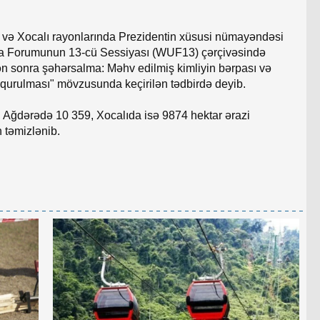
və Xocalı rayonlarında Prezidentin xüsusi nümayəndəsi
 Forumunun 13-cü Sessiyası (WUF13) çərçivəsində
 sonra şəhərsalma: Məhv edilmiş kimliyin bərpası və
qurulması" mövzusunda keçirilən tədbirdə deyib.
 Ağdərədə 10 359, Xocalıda isə 9874 hektar ərazi
 təmizlənib.