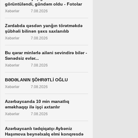
görüntüləndi, gündəm oldu - Fotolar
Xəbərlər
7.08.2026
Zərdabda qəsdən yanğın törətməkdə
şübhəli bilinən şəxs saxlanılıb
Xəbərlər
7.08.2026
Bu qərar minlərlə ailəni sevindirə bilər -
Sənədsiz evlər...
Xəbərlər
7.08.2026
BƏDƏLANIN ŞÖHRƏTLİ OĞLU
Xəbərlər
7.08.2026
Azərbaycanda 10 min manatlıq
əməkhaqqı ilə işçi axtarılır
Xəbərlər
7.08.2026
Azərbaycanlı tədqiqatçı Aybəniz
Haşımova beynəlxalq elmi konqresdə