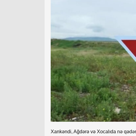
Xankəndi, Ağdərə və Xocalıda nə qədər