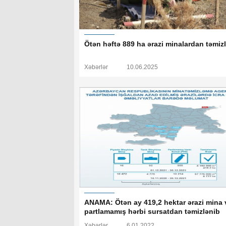
Ötən həftə 889 ha ərazi minalardan təmiz
Xəbərlər
10.06.2025
ANAMA: Ötən ay 419,2 hektar ərazi mina 
partlamamış hərbi sursatdan təmizlənib
Xəbərlər
6.01.2022