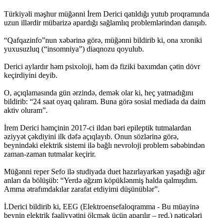
Türkiyəli məşhur müğənni İrem Derici qatıldığı yutub proqramında
uzun illərdir mübarizə apardığı sağlamlıq problemlərindən danışıb.
“Qafqazinfo”nun xəbərinə görə, müğənni bildirib ki, ona xroniki
yuxusuzluq (“insomniya”) diaqnozu qoyulub.
Derici aylardır həm psixoloji, həm də fiziki baxımdan çətin dövr
keçirdiyini deyib.
O, açıqlamasında gün ərzində, demək olar ki, heç yatmadığını
bildirib: “24 saat oyaq qalıram. Buna görə sosial mediada da daim
aktiv oluram”.
İrem Derici həmçinin 2017-ci ildən bəri epileptik tutmalardan
əziyyət çəkdiyini ilk dəfə açıqlayıb. Onun sözlərinə görə,
beynindəki elektrik sistemi ilə bağlı nevroloji problem səbəbindən
zaman-zaman tutmalar keçirir.
Müğənni reper Sefo ilə studiyada duet hazırlayarkən yaşadığı ağır
anları da bölüşüb: “Yerdə ağzım köpüklənmiş halda qalmışdım.
Amma ətrafımdakılar zarafat etdiyimi düşünüblər”.
İ.Derici bildirib ki, EEG (Elektroensefaloqramma - Bu müayinə
beynin elektrik fəaliyyətini ölçmək üçün aparılır – red.) nəticələri