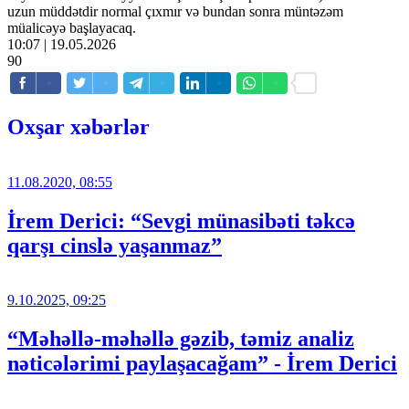
uzun müddətdir normal çıxmır və bundan sonra müntəzəm
müalicəyə başlayacaq.
10:07 | 19.05.2026
90
Oxşar xəbərlər
11.08.2020, 08:55
İrem Derici: “Sevgi münasibəti təkcə
qarşı cinslə yaşanmaz”
9.10.2025, 09:25
“Məhəllə-məhəllə gəzib, təmiz analiz
nəticələrimi paylaşacağam” - İrem Derici