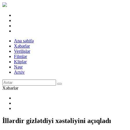
Ana səhifə
Xəbərlər
Verilişlər
Filmlər
Kliplər
Nəşr
Arxiv
Xəbərlər
İllərdir gizlətdiyi xəstəliyini açıqladı