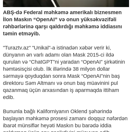
ABŞ-də Federal məhkəmə amerikalı biznesmen
İlon Maskın “OpenAI” və onun yüksəkvəzifəli
rəhbərlərinə qarşı qaldırdığı məhkəmə iddiasını
təmin etməyib.
"Turaztv.az" "Unikal"-a istinadən xəbər verir ki,
dünyanın ən varlı adamı olan Mask 2015-ci ildə
qurulan və “ChatGPT”ni yaradan “OpenAI” şirkətinin
həmtəsisçisi olub. İlk illərində 38 milyon dollar
sərmayə qoyduqdan sonra Mask “OpenAI”nin baş
direktoru Səm Altmanı və onun baş müavinini pul
qazanmaq üçün arxasından iş aparmaqda ittiham
edib.
Bununla bağlı Kaliforniyanın Oklend şəhərində
başlayan məhkəmə prosesi zamanı doqquz nəfərdən
ibarət münsiflər heyəti Maskın bu barədə iddia