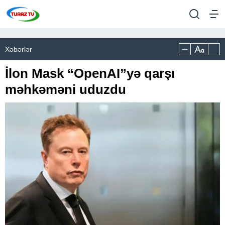
Xəbərlər
İlon Mask “OpenAI”yə qarşı
məhkəməni uduzdu