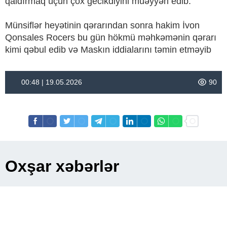
qaldırmaq üçün çox gecikdiyini müəyyən edib.
Münsiflər heyətinin qərarından sonra hakim İvon
Qonsales Rocers bu gün hökmü məhkəmənin qərarı
kimi qəbul edib və Maskın iddialarını təmin etməyib
00:48 | 19.05.2026
90
Oxşar xəbərlər