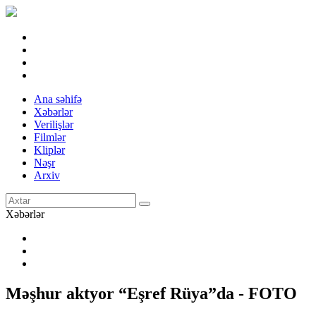
Ana səhifə
Xəbərlər
Verilişlər
Filmlər
Kliplər
Nəşr
Arxiv
Xəbərlər
Məşhur aktyor “Eşref Rüya”da - FOTO