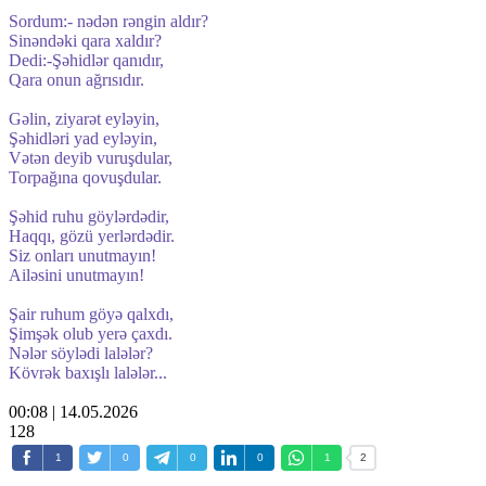
Sordum:- nədən rəngin aldır?
Sinəndəki qara xaldır?
Dedi:-Şəhidlər qanıdır,
Qara onun ağrısıdır.
Gəlin, ziyarət eyləyin,
Şəhidləri yad eyləyin,
Vətən deyib vuruşdular,
Torpağına qovuşdular.
Şəhid ruhu göylərdədir,
Haqqı, gözü yerlərdədir.
Siz onları unutmayın!
Ailəsini unutmayın!
Şair ruhum göyə qalxdı,
Şimşək olub yerə çaxdı.
Nələr söylədi lalələr?
Kövrək baxışlı lalələr...
00:08 | 14.05.2026
128
1
0
0
0
1
2