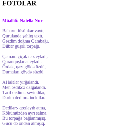
FOTOLAR
Müəllifi: Natella Nur
Baharın füsünkar vaxtı,
Qurulanda şahlıq taxtı,
Gəzdim doğma Qarabağı,
Dilbər guşəli torpağı.
Çəmən- çiçək naz eylədi,
Qaranquşlar əl eylədi.
Ördək, qazı göldə üzdü,
Durnaları göydə süzdü.
Al lalələr yırğalandı,
Meh əsdikcə dalğalandı.
Tərif dedim:- sevindilər,
Dərim dedim:- incidilər.
Dedilər:- qoxlayıb atma,
Kökümüzdən ayrı salma.
Bu torpağa bağlanmışıq,
Gücü də ondan almışıq.