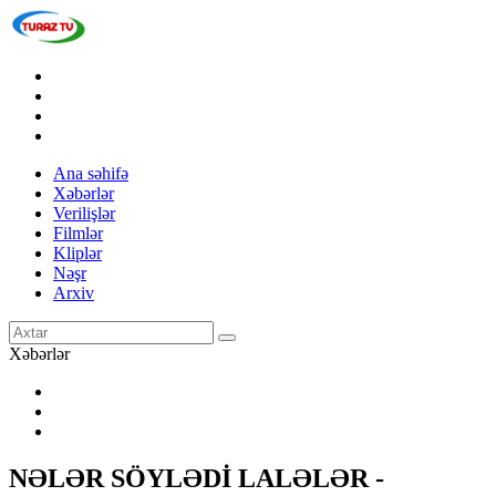
Ana səhifə
Xəbərlər
Verilişlər
Filmlər
Kliplər
Nəşr
Arxiv
Xəbərlər
NƏLƏR SÖYLƏDİ LALƏLƏR -