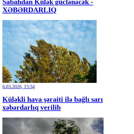
Sabahdan Külək güclənəcək -
XƏBƏRDARLIQ
6.03.2026, 15:54
Küləkli hava şəraiti ilə bağlı sarı
xəbərdarlıq verilib