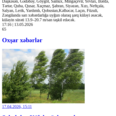
Daşkəsən, Gədəbəy, Göygöl, Samux, Mingəçevir, Yevlax, Bərdə,
Tərtər, Quba, Qusar, Xaçmaz, Şabran, Siyəzən, Xızı, Neftçala,
Salyan, Lerik, Yardımlı, Qobustan,Kəlbəcər, Laçın, Füzuli,
Zəngilanda sarı xəbərdarlığa uyğun olaraq şərq küləyi əsəcək,
küləyin sürəti 13.9–20.7 m/san təşkil edəcək.
17:16 | 13.05.2026
65
Oxşar xəbərlər
17.04.2026, 15:11