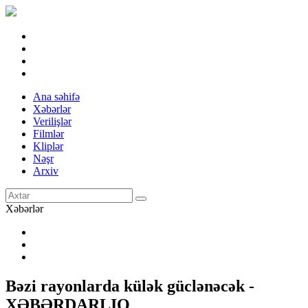
Ana səhifə
Xəbərlər
Verilişlər
Filmlər
Kliplər
Nəşr
Arxiv
Xəbərlər
Bəzi rayonlarda külək güclənəcək -
XƏBƏRDARLIQ