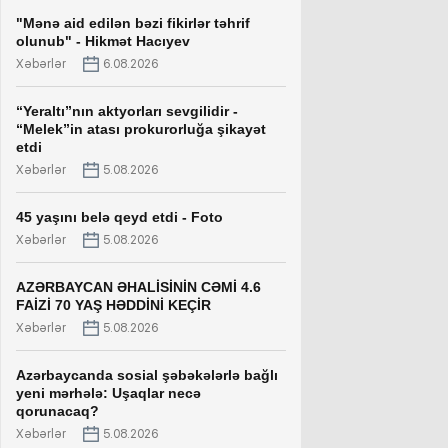
"Mənə aid edilən bəzi fikirlər təhrif
olunub" - Hikmət Hacıyev
Xəbərlər
6.08.2026
“Yeraltı”nın aktyorları sevgilidir -
“Melek”in atası prokurorluğa şikayət
etdi
Xəbərlər
5.08.2026
45 yaşını belə qeyd etdi - Foto
Xəbərlər
5.08.2026
AZƏRBAYCAN ƏHALİSİNİN CƏMİ 4.6
FAİZİ 70 YAŞ HƏDDİNİ KEÇİR
Xəbərlər
5.08.2026
Azərbaycanda sosial şəbəkələrlə bağlı
yeni mərhələ: Uşaqlar necə
qorunacaq?
Xəbərlər
5.08.2026