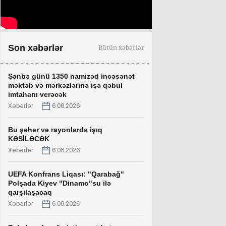
Son xəbərlər
Bütün xəbərlər
Şənbə günü 1350 namizəd incəsənət
məktəb və mərkəzlərinə işə qəbul
imtahanı verəcək
Xəbərlər
6.08.2026
Bu şəhər və rayonlarda işıq
KƏSİLƏCƏK
Xəbərlər
6.08.2026
UEFA Konfrans Liqası: "Qarabağ"
Polşada Kiyev "Dinamo"su ilə
qarşılaşacaq
Xəbərlər
6.08.2026