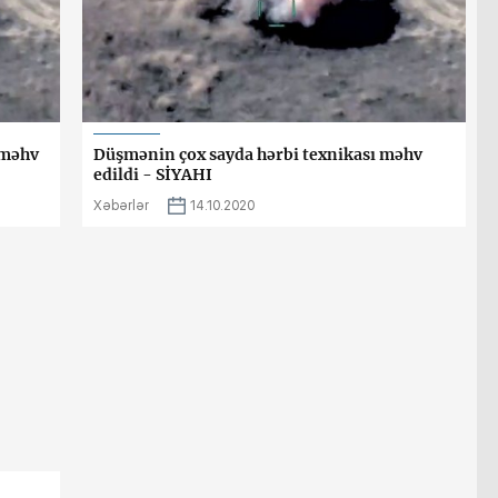
 məhv
Düşmənin çox sayda hərbi texnikası məhv
edildi - SİYAHI
Xəbərlər
14.10.2020