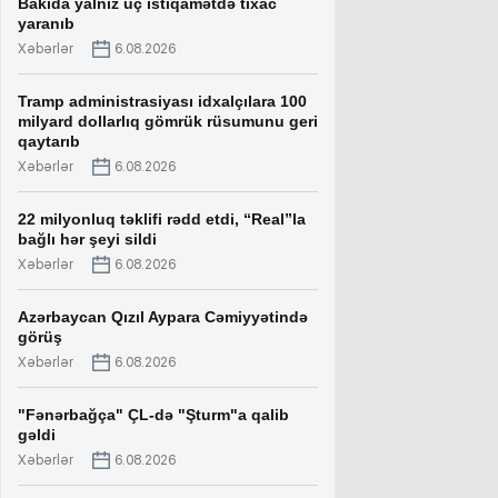
Bakıda yalnız üç istiqamətdə tıxac
yaranıb
Xəbərlər
6.08.2026
Tramp administrasiyası idxalçılara 100
milyard dollarlıq gömrük rüsumunu geri
qaytarıb
Xəbərlər
6.08.2026
22 milyonluq təklifi rədd etdi, “Real”la
bağlı hər şeyi sildi
Xəbərlər
6.08.2026
Azərbaycan Qızıl Aypara Cəmiyyətində
görüş
Xəbərlər
6.08.2026
"Fənərbağça" ÇL-də "Şturm"a qalib
gəldi
Xəbərlər
6.08.2026