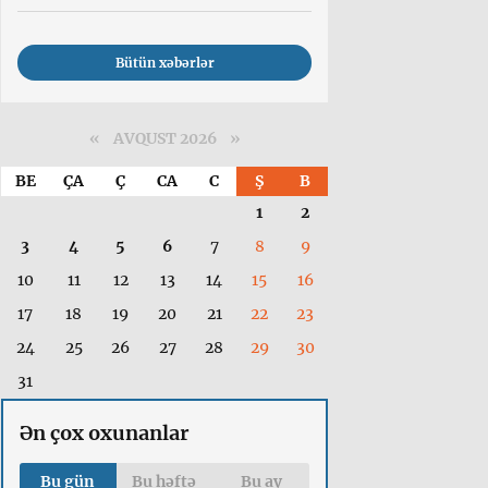
Bütün xəbərlər
«
AVQUST 2026 »
BE
ÇA
Ç
CA
C
Ş
B
1
2
3
4
5
6
7
8
9
10
11
12
13
14
15
16
17
18
19
20
21
22
23
24
25
26
27
28
29
30
31
Ən çox oxunanlar
Bu gün
Bu həftə
Bu ay