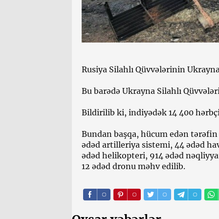
Rusiya Silahlı Qüvvələrinin Ukrayna
Bu barədə Ukrayna Silahlı Qüvvələr
Bildirilib ki, indiyədək 14 400 hərbçi
Bundan başqa, hücum edən tərəfin 4
ədəd artilleriya sistemi, 44 ədəd h
ədəd helikopteri, 914 ədəd nəqliyya
12 ədəd dronu məhv edilib.