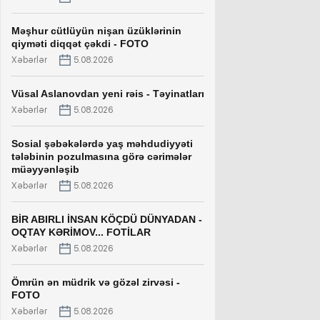
Məşhur cütlüyün nişan üzüklərinin
qiyməti diqqət çəkdi - FOTO
Xəbərlər
5.08.2026
Vüsal Aslanovdan yeni rəis - Təyinatları
Xəbərlər
5.08.2026
Sosial şəbəkələrdə yaş məhdudiyyəti
tələbinin pozulmasına görə cərimələr
müəyyənləşib
Xəbərlər
5.08.2026
BİR ABIRLI İNSAN KÖÇDÜ DÜNYADAN -
OQTAY KƏRİMOV... FOTİLAR
Xəbərlər
5.08.2026
Ömrün ən müdrik və gözəl zirvəsi -
FOTO
Xəbərlər
5.08.2026