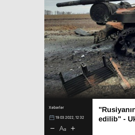
Xəbərlər
"Rusiyanın
edilib" - 
19.03.2022, 12:32