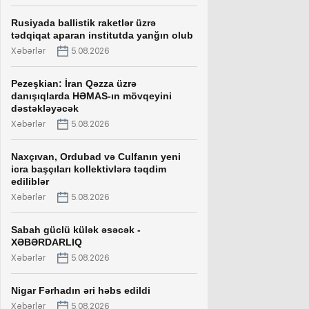
Rusiyada ballistik raketlər üzrə
tədqiqat aparan institutda yanğın olub
Xəbərlər
5.08.2026
Pezeşkian: İran Qəzza üzrə
danışıqlarda HƏMAS-ın mövqeyini
dəstəkləyəcək
Xəbərlər
5.08.2026
Naxçıvan, Ordubad və Culfanın yeni
icra başçıları kollektivlərə təqdim
ediliblər
Xəbərlər
5.08.2026
Sabah güclü külək əsəcək -
XƏBƏRDARLIQ
Xəbərlər
5.08.2026
Nigar Fərhadın əri həbs edildi
Xəbərlər
5.08.2026