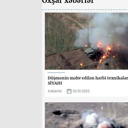
Oxşar xəbərlər
Düşmənin məhv edilən hərbi texnikalar
SİYAHI
Xəbərlər
30.10.2020