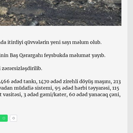
da itirdiyi qüvvələrin yeni sayı məlum olub.
inin Baş Qərargahı feysbukda məlumat yayıb.
 zərərsizləşdirilib.
66 ədəd tankı, 1470 ədəd zirehli döyüş maşını, 213
avadan müdafiə sistemi, 95 ədəd hərbi təyyarəsi, 115
t vasitəsi, 3 ədəd gəmi/kater, 60 ədəd yanacaq çəni,