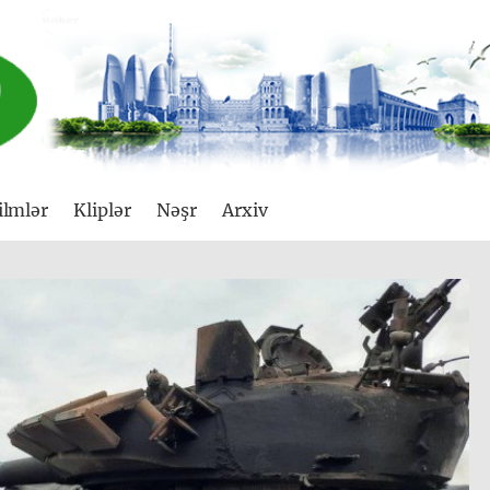
ilmlər
Kliplər
Nəşr
Arxiv