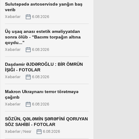
Sulutəpədə avtoservisdə yanğın baş
verib
Xəbərlər
6.08.2026
Üç uşaq anası estetik əməliyyatdan
sonra ölüb - “Bacımı torpağın altına
qoydu...”
Xəbərlər
6.08.2026
Daşdəmir ƏJDƏROĞLU : BİR ÖMRÜN
İŞIĞI - FOTOLAR
Xəbərlər
6.08.2026
Makron Ukraynanı terror törətməyə
çağırıb
Xəbərlər
6.08.2026
SÖZÜN, QƏLƏMİN ŞƏRƏFİNİ QORUYAN
SÖZ SAHİBİ - FOTOLAR
Xəbərlər / Nesr
6.08.2026