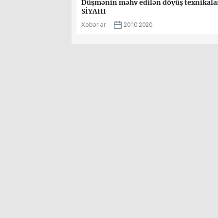
Düşmənin məhv edilən döyüş texnikalar
SİYAHI
Xəbərlər
20.10.2020