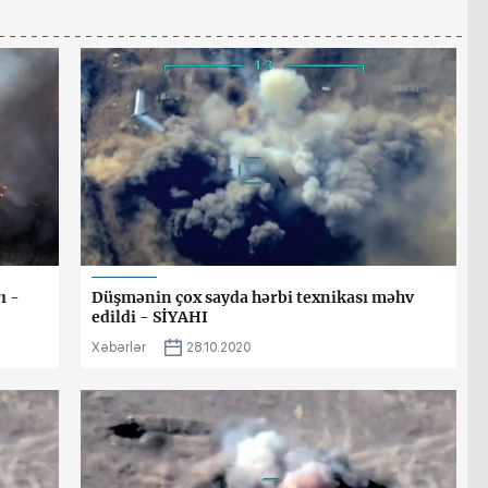
ı -
Düşmənin çox sayda hərbi texnikası məhv
edildi - SİYAHI
Xəbərlər
28.10.2020