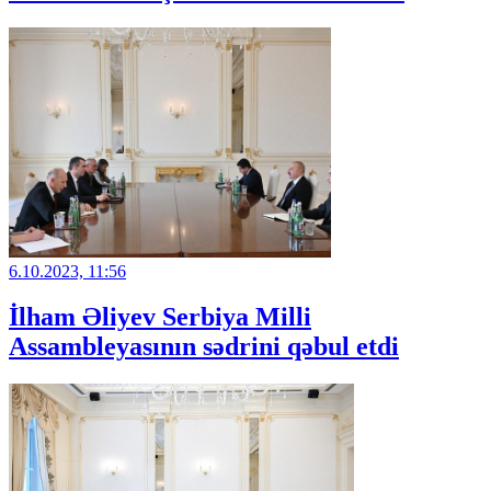
6.10.2023, 11:56
İlham Əliyev Serbiya Milli
Assambleyasının sədrini qəbul etdi