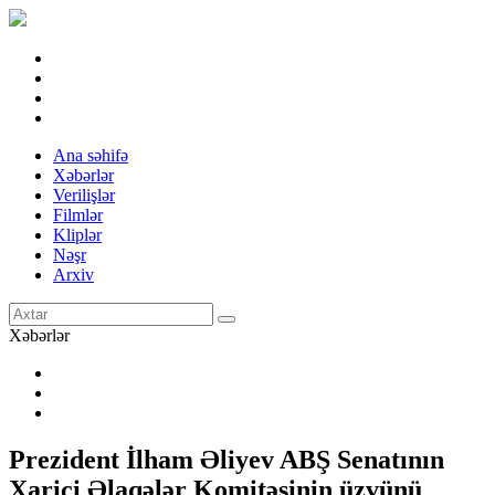
Ana səhifə
Xəbərlər
Verilişlər
Filmlər
Kliplər
Nəşr
Arxiv
Xəbərlər
Prezident İlham Əliyev ABŞ Senatının
Xarici Əlaqələr Komitəsinin üzvünü