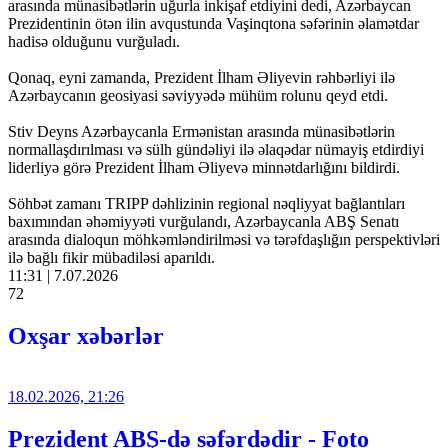
arasında münasibətlərin uğurla inkişaf etdiyini dedi, Azərbaycan
Prezidentinin ötən ilin avqustunda Vaşinqtona səfərinin əlamətdar
hadisə olduğunu vurğuladı.
Qonaq, eyni zamanda, Prezident İlham Əliyevin rəhbərliyi ilə
Azərbaycanın geosiyasi səviyyədə mühüm rolunu qeyd etdi.
Stiv Deyns Azərbaycanla Ermənistan arasında münasibətlərin
normallaşdırılması və sülh gündəliyi ilə əlaqədar nümayiş etdirdiyi
liderliyə görə Prezident İlham Əliyevə minnətdarlığını bildirdi.
Söhbət zamanı TRIPP dəhlizinin regional nəqliyyat bağlantıları
baxımından əhəmiyyəti vurğulandı, Azərbaycanla ABŞ Senatı
arasında dialoqun möhkəmləndirilməsi və tərəfdaşlığın perspektivləri
ilə bağlı fikir mübadiləsi aparıldı.
11:31 | 7.07.2026
72
Oxşar xəbərlər
18.02.2026, 21:26
Prezident ABŞ-də səfərdədir - Foto