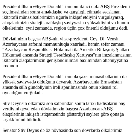
Prezident İlham Əliyev Donald Trampın ikinci dəfə ABŞ Prezidenti
seçilməsindən sonra əməkdaşlıq və qarşılıqlı etimada əsaslanan
ikitərəfli münasibətlərimizin uğurla inkişaf etdiyini vurğulayaraq,
əlaqələrimizin strateji tərəfdaşlıq səviyyəsinə yüksəldiyini və bunun
ölkələrimiz, eyni zamanda, region üçün çox önəmli olduğunu dedi.
Dövlətimizin başçısı ABŞ-nin vitse-prezidenti Cey. Di. Vensin
Azərbaycana səfərini məmnunluqla xatırladı, həmin səfər zamanı
“Azərbaycan Respublikası Hökuməti ilə Amerika Birləşmiş Ştatları
Hökuməti arasında Strateji Tərəfdaşlıq Xartiyası”nın imzalanmasının
ikitərəfli əlaqələrimizin genişləndirilməsi baxımından əhəmiyyətinə
toxundu.
Prezident İlham Əliyev Donald Trampla şəxsi münasibətlərinin də
yüksək səviyyədə olduğunu deyərək, Azərbaycanla Ermənistan
arasında sülh gündəliyinin irəli aparılmasında onun xüsusi rol
oynadığını vurğuladı.
Stiv Deynsin ölkəmizə son səfərindən sonra tarixi hadisələrin baş
verdiyini qeyd edən dövlətimizin başçısı Azərbaycan-ABŞ
əlaqələrinin inkişafı istiqamətində göstərdiyi səylərə görə qonağa
təşəkkürünü bildirdi.
Senator Stiv Deyns də öz növbəsində son dövrlərdə ölkələrimiz