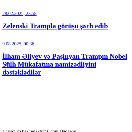
28.02.2025, 23:58
Zelenski Trampla görüşü şərh edib
9.08.2025, 00:36
İlham Əliyev və Paşinyan Trampın Nobel
Sülh Mükafatına namizədliyini
dəstəklədilər
Təsisçi və baş redaktor: Cəmil Dadaşov