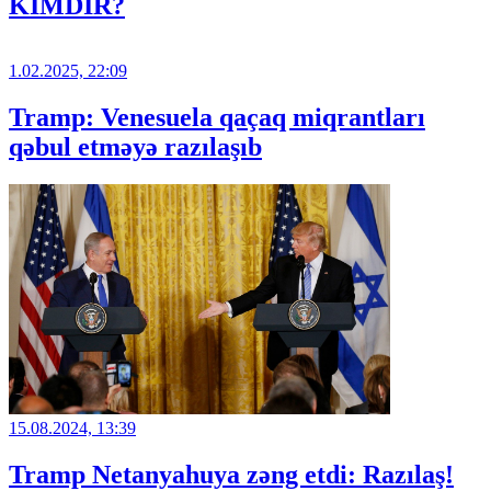
KİMDİR?
1.02.2025, 22:09
Tramp: Venesuela qaçaq miqrantları
qəbul etməyə razılaşıb
15.08.2024, 13:39
Tramp Netanyahuya zəng etdi: Razılaş!