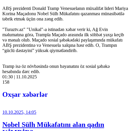
ABŞ prezidenti Donald Tramp Venesuelanın müxalifət lideri Mariya
Korina Maçadonu Nobel Sülh Mükafatını qazanması münasibətilə
təbrik etmək üçün ona zəng edib.
"Turaztv.az" "Unikal"-a istinadən xəbər verir ki, Ağ Evin
məlumatına görə, Trampla Maçado arasında ilk söhbət yaxşı keçib
və mənalı olub. Maçado sosial şəbəkədəki paylaşımında mükafatı
ABŞ prezidentinə və Venesuela xalqına həsr edib. O, Trampın
“güclü dəstəyini” yüksək qiymətləndirib.
Tramp isə öz növbəsində onun bəyanatını öz sosial şəbəkə
hesabında dərc edib.
01:30 | 11.10.2025
158
Oxşar xəbərlər
10.10.2025, 14:05
Nobel Sülh Mükafatını alan qadın