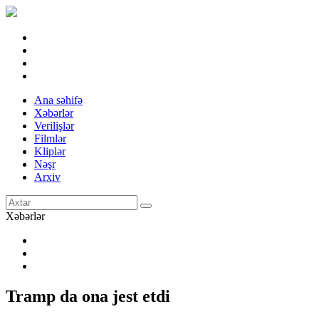
Ana səhifə
Xəbərlər
Verilişlər
Filmlər
Kliplər
Nəşr
Arxiv
Xəbərlər
Tramp da ona jest etdi