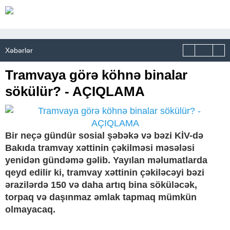
Xəbərlər
Tramvaya görə köhnə binalar
sökülür? - AÇIQLAMA
Bir neçə gündür sosial şəbəkə və bəzi KİV-də
Bakıda tramvay xəttinin çəkilməsi məsələsi
yenidən gündəmə gəlib. Yayılan məlumatlarda
qeyd edilir ki, tramvay xəttinin çəkiləcəyi bəzi
ərazilərdə 150 və daha artıq bina söküləcək,
torpaq və daşınmaz əmlak tapmaq mümkün
olmayacaq.