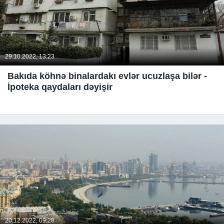
29.10.2022, 13:23
Bakıda köhnə binalardakı evlər ucuzlaşa bilər -
İpoteka qaydaları dəyişir
20.12.2022, 09:28