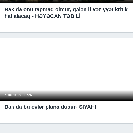
Bakıda onu tapmaq olmur, gələn il vəziyyət kritik
hal alacaq - HƏYƏCAN TƏBİLİ
15.08.2019, 11:26
Bakıda bu evlər plana düşür- SIYAHI