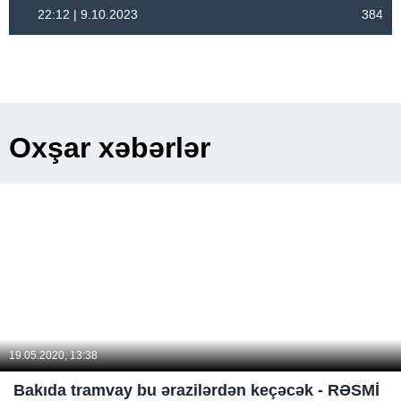
22:12 | 9.10.2023
384
Oxşar xəbərlər
19.05.2020, 13:38
Bakıda tramvay bu ərazilərdən keçəcək - RƏSMİ