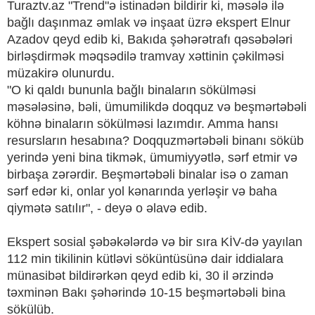
Turaztv.az "Trend"ə istinadən bildirir ki, məsələ ilə
bağlı daşınmaz əmlak və inşaat üzrə ekspert Elnur
Azadov qeyd edib ki, Bakıda şəhərətrafı qəsəbələri
birləşdirmək məqsədilə tramvay xəttinin çəkilməsi
müzakirə olunurdu.
"O ki qaldı bununla bağlı binaların sökülməsi
məsələsinə, bəli, ümumilikdə doqquz və beşmərtəbəli
köhnə binaların sökülməsi lazımdır. Amma hansı
resursların hesabına? Doqquzmərtəbəli binanı söküb
yerində yeni bina tikmək, ümumiyyətlə, sərf etmir və
birbaşa zərərdir. Beşmərtəbəli binalar isə o zaman
sərf edər ki, onlar yol kənarında yerləşir və baha
qiymətə satılır", - deyə o əlavə edib.
Ekspert sosial şəbəkələrdə və bir sıra KİV-də yayılan
112 min tikilinin kütləvi söküntüsünə dair iddialara
münasibət bildirərkən qeyd edib ki, 30 il ərzində
təxminən Bakı şəhərində 10-15 beşmərtəbəli bina
sökülüb.