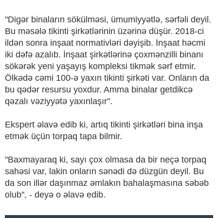
"Digər binaların sökülməsi, ümumiyyətlə, sərfəli deyil.
Bu məsələ tikinti şirkətlərinin üzərinə düşür. 2018-ci
ildən sonra inşaat normativləri dəyişib. İnşaat həcmi
iki dəfə azalıb. İnşaat şirkətlərinə çoxmənzilli binanı
sökərək yeni yaşayış kompleksi tikmək sərf etmir.
Ölkədə cəmi 100-ə yaxın tikinti şirkəti var. Onların da
bu qədər resursu yoxdur. Amma binalar getdikcə
qəzalı vəziyyətə yaxınlaşır".
Ekspert əlavə edib ki, artıq tikinti şirkətləri bina inşa
etmək üçün torpaq tapa bilmir.
"Baxmayaraq ki, sayı çox olmasa da bir neçə torpaq
sahəsi var, lakin onların sənədi də düzgün deyil. Bu
da son illər daşınmaz əmlakın bahalaşmasına səbəb
olub", - deyə o əlavə edib.