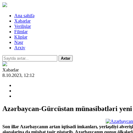
Ana səhifə
Xəbərlər
Verilişlər
Filmlər
Kliplər
Nəşr
Arxiv
Axtar
Xəbərlər
8.10.2023, 12:12
Azərbaycan-Gürcüstan münasibətləri yeni ə
Son illər Azərbaycanın artan iqtisadi imkanları, yerləşdiyi əlve
əlaqələrinə də müsbət təsir göstərib. Azərbaycanın qonşu ölkələrl