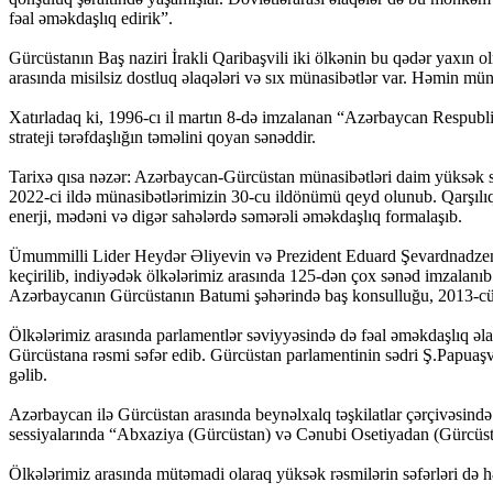
fəal əməkdaşlıq edirik”.
Gürcüstanın Baş naziri İrakli Qaribaşvili iki ölkənin bu qədər yaxın o
arasında misilsiz dostluq əlaqələri və sıx münasibətlər var. Həmin münas
Xatırladaq ki, 1996-cı il martın 8-də imzalanan “Azərbaycan Respubli
strateji tərəfdaşlığın təməlini qoyan sənəddir.
Tarixə qısa nəzər: Azərbaycan-Gürcüstan münasibətləri daim yüksək səv
2022-ci ildə münasibətlərimizin 30-cu ildönümü qeyd olunub. Qarşılıqlı
enerji, mədəni və digər sahələrdə səmərəli əməkdaşlıq formalaşıb.
Ümummilli Lider Heydər Əliyevin və Prezident Eduard Şevardnadzenin d
keçirilib, indiyədək ölkələrimiz arasında 125-dən çox sənəd imzalanıb
Azərbaycanın Gürcüstanın Batumi şəhərində baş konsulluğu, 2013-cü i
Ölkələrimiz arasında parlamentlər səviyyəsində də fəal əməkdaşlıq əlaq
Gürcüstana rəsmi səfər edib. Gürcüstan parlamentinin sədri Ş.Papuaşv
gəlib.
Azərbaycan ilə Gürcüstan arasında beynəlxalq təşkilatlar çərçivəsində
sessiyalarında “Abxaziya (Gürcüstan) və Cənubi Osetiyadan (Gürcüst
Ölkələrimiz arasında mütəmadi olaraq yüksək rəsmilərin səfərləri də hə