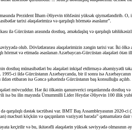
lmasında Prezident İlham Əliyevin töhfəsini yüksək qiymətləndirib. O, ik
ibətlər tarixi əlaqələrimizə və qarşılıqlı hörmətə əsaslanır”.
kası ilə Gürcüstan arasında dostluq, əməkdaşlıq və qarşılıqlı təhlükəs
iyyədə olub. Dövlətlərarası əlaqələrimizin zəngin tarixi var. İki ölkə 
 hörmət və etimada əsaslanan Azərbaycan-Gürcüstan əlaqələri ötən illər 
ostluq münasibətləri bu əlaqələri inkişaf etdirməyə əhəmiyyətli təkan 
. 1995-ci ildə Gürcüstanın Azərbaycanda, bir il sonra isə Azərbaycanın 
ldən etibarən isə Gəncə şəhərində Gürcüstanın baş konsulluğu açılıb.
ələri mövcuddur. Hər iki ölkənin qanunverici orqanlarında dostluq və iş
ili isə bu ilin mayında Ümummilli Lider Heydər Əliyevin 100 illik yubi
 də qarşılıqlı dəstək təcrübəsi var. BMT Baş Assambleyasının 2020-ci (3 
an) məcburi köçkün və qaçqınların vəziyyəti barədə” qətnamələrə dair
yata keçirilir və bu, ikitərəfli əlaqələrin yüksək səviyyədə olmasının ə