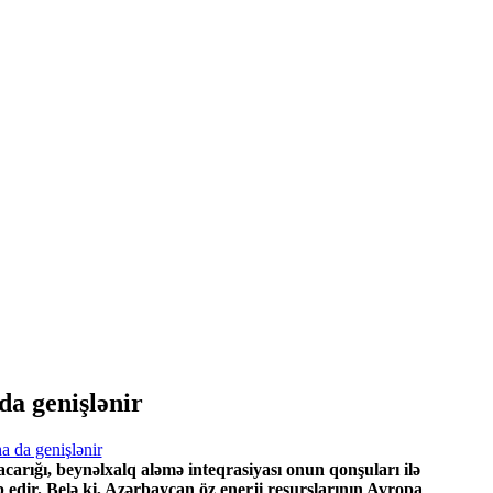
da genişlənir
carığı, beynəlxalq aləmə inteqrasiyası onun qonşuları ilə
 edir. Belə ki, Azərbaycan öz enerji resurslarının Avropa