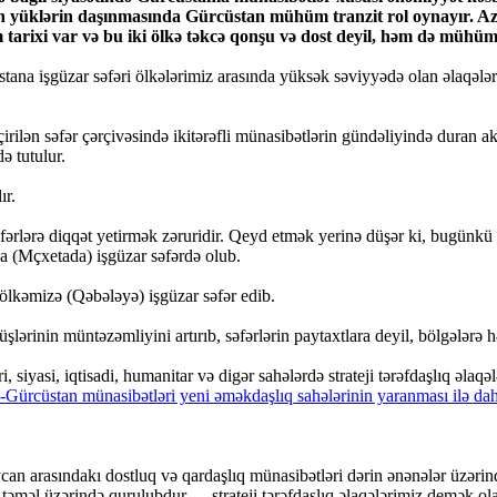
yüklərin daşınmasında Gürcüstan mühüm tranzit rol oynayır. Azərb
arixi var və bu iki ölkə təkcə qonşu və dost deyil, həm də mühüm s
na işgüzar səfəri ölkələrimiz arasında yüksək səviyyədə olan əlaqələri
çirilən səfər çərçivəsində ikitərəfli münasibətlərin gündəliyində duran 
ə tutulur.
ır.
əfərlərə diqqət yetirmək zəruridir. Qeyd etmək yerinə düşər ki, bugünkü 
a (Mçxetada) işgüzar səfərdə olub.
 ölkəmizə (Qəbələyə) işgüzar səfər edib.
lərinin müntəzəmliyini artırıb, səfərlərin paytaxtlara deyil, bölgələrə h
yasi, iqtisadi, humanitar və digər sahələrdə strateji tərəfdaşlıq əlaqələr
can arasındakı dostluq və qardaşlıq münasibətləri dərin ənənələr üzərin
məl üzərində qurulubdur. ... strateji tərəfdaşlıq əlaqələrimiz demək ola