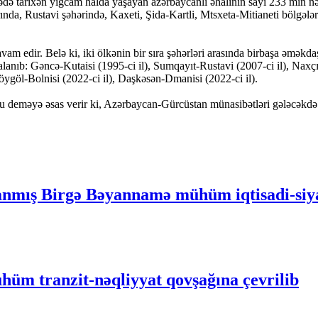
ədə tarixən yığcam halda yaşayan azərbaycanlı əhalinin sayı 233 min n
ında, Rustavi şəhərində, Kaxeti, Şida-Kartli, Mtsxeta-Mitianeti bölgələ
m edir. Belə ki, iki ölkənin bir sıra şəhərləri arasında birbaşa əməkdaş
ıb: Gəncə-Kutaisi (1995-ci il), Sumqayıt-Rustavi (2007-ci il), Naxçıva
Göygöl-Bolnisi (2022-ci il), Daşkəsən-Dmanisi (2022-ci il).
nu deməyə əsas verir ki, Azərbaycan-Gürcüstan münasibətləri gələcəkdə 
nmış Birgə Bəyannamə mühüm iqtisadi-siyas
üm tranzit-nəqliyyat qovşağına çevrilib