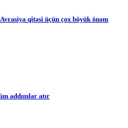
 Avrasiya qitəsi üçün çox böyük önəm
üm addımlar atır