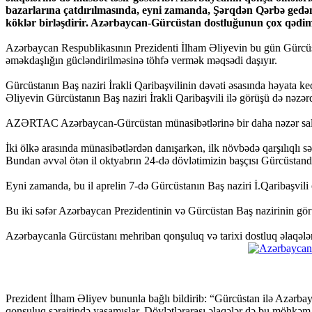
bazarlarına çatdırılmasında, eyni zamanda, Şərqdən Qərbə gedən 
köklər birləşdirir. Azərbaycan-Gürcüstan dostluğunun çox qədim t
Azərbaycan Respublikasının Prezidenti İlham Əliyevin bu gün Gürcüsta
əməkdaşlığın gücləndirilməsinə töhfə vermək məqsədi daşıyır.
Gürcüstanın Baş naziri İrakli Qaribaşvilinin dəvəti əsasında həyata ke
Əliyevin Gürcüstanın Baş naziri İrakli Qaribaşvili ilə görüşü də nəzərd
AZƏRTAC Azərbaycan-Gürcüstan münasibətlərinə bir daha nəzər sal
İki ölkə arasında münasibətlərdən danışarkən, ilk növbədə qarşılıqlı s
Bundan əvvəl ötən il oktyabrın 24-də dövlətimizin başçısı Gürcüstand
Eyni zamanda, bu il aprelin 7-də Gürcüstanın Baş naziri İ.Qaribaşvili
Bu iki səfər Azərbaycan Prezidentinin və Gürcüstan Baş nazirinin görüş
Azərbaycanla Gürcüstanı mehriban qonşuluq və tarixi dostluq əlaqələri, si
Prezident İlham Əliyev bununla bağlı bildirib: “Gürcüstan ilə Azərbay
qonşuluq şəraitində yaşamışlar. Dövlətlərarası əlaqələr də bu möhkəm tə