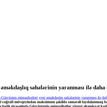
məkdaşlıq sahələrinin yaranması ilə daha 
rişli coğrafi mövqeyindən maksimum şəkildə səmərəli faydalanmaq ba
ə bağlı siyasətində Gürcüstanla münasibətlər xüsusi əhəmiyyət kəsb