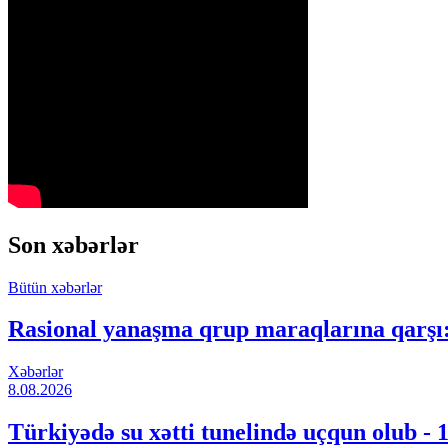
Son xəbərlər
Bütün xəbərlər
Rasional yanaşma qrup maraqlarına qarşı:
Xəbərlər
8.08.2026
Türkiyədə su xətti tunelində uçqun olub - 1