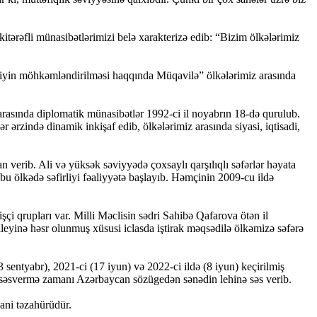
itərəfli münasibətlərimizi belə xarakterizə edib: “Bizim ölkələrimiz
izliyin möhkəmləndirilməsi haqqında Müqavilə” ölkələrimiz arasında
arasında diplomatik münasibətlər 1992-ci il noyabrın 18-də qurulub.
ərzində dinamik inkişaf edib, ölkələrimiz arasında siyasi, iqtisadi,
verib. Ali və yüksək səviyyədə çoxsaylı qarşılıqlı səfərlər həyata
bu ölkədə səfirliyi fəaliyyətə başlayıb. Həmçinin 2009-cu ildə
çi qrupları var. Milli Məclisin sədri Sahibə Qafarova ötən il
leyinə həsr olunmuş xüsusi iclasda iştirak məqsədilə ölkəmizə səfərə
sentyabr), 2021-ci (17 iyun) və 2022-ci ildə (8 iyun) keçirilmiş
 səsvermə zamanı Azərbaycan sözügedən sənədin lehinə səs verib.
yani təzahürüdür.