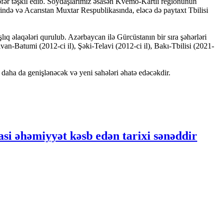
əfər təşkil edib. Soydaşlarımız əsasən Kvemo-Kartli regionunun
rində və Acarıstan Muxtar Respublikasında, eləcə də paytaxt Tbilisi
lıq əlaqələri qurulub. Azərbaycan ilə Gürcüstanın bir sıra şəhərləri
n-Batumi (2012-ci il), Şəki-Telavi (2012-ci il), Bakı-Tbilisi (2021-
daha da genişlənəcək və yeni sahələri əhatə edəcəkdir.
i əhəmiyyət kəsb edən tarixi sənəddir