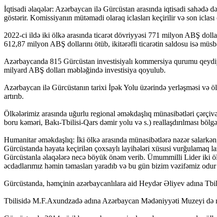
İqtisadi əlaqələr: Azərbaycan ilə Gürcüstan arasında iqtisadi sahədə 
göstərir. Komissiyanın mütəmadi olaraq iclasları keçirilir və son iclası
2022-ci ildə iki ölkə arasında ticarət dövriyyəsi 771 milyon ABŞ dolları
612,87 milyon ABŞ dollarını ötüb, ikitərəfli ticarətin saldosu isə müs
Azərbaycanda 815 Gürcüstan investisiyalı kommersiya qurumu qeydiy
milyard ABŞ dolları məbləğində investisiya qoyulub.
Azərbaycan ilə Gürcüstanın tarixi İpək Yolu üzərində yerləşməsi və ölk
artırıb.
Ölkələrimiz arasında uğurlu regional əməkdaşlıq münasibətləri çərçiv
boru kəməri, Bakı-Tbilisi-Qars dəmir yolu və s.) reallaşdırılması bölgə
Humanitar əməkdaşlıq: İki ölkə arasında münasibətlərə nəzər salark
Gürcüstanda həyata keçirilən çoxsaylı layihələri xüsusi vurğulamaq l
Gürcüstanla əlaqələrə necə böyük önəm verib. Ümummilli Lider iki ölkə
əcdadlarımız həmin təmasları yaradıb və bu gün bizim vəzifəmiz odur k
Gürcüstanda, həmçinin azərbaycanlılara aid Heydər Əliyev adına Tbili
Tbilisidə M.F.Axundzadə adına Azərbaycan Mədəniyyəti Muzeyi də