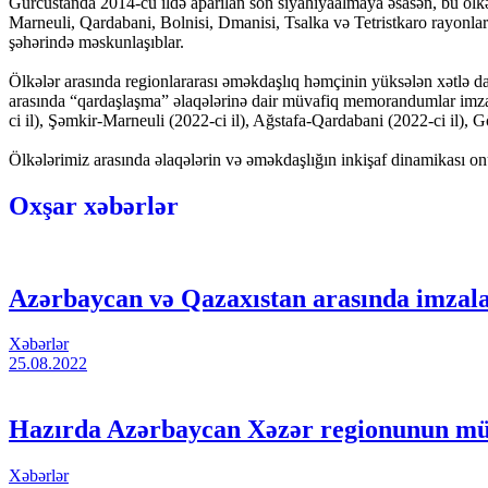
Gürcüstanda 2014-cü ildə aparılan son siyahıyaalmaya əsasən, bu ölk
Marneuli, Qardabani, Bolnisi, Dmanisi, Tsalka və Tetristkaro rayonlar
şəhərində məskunlaşıblar.
Ölkələr arasında regionlararası əməkdaşlıq həmçinin yüksələn xətlə dava
arasında “qardaşlaşma” əlaqələrinə dair müvafiq memorandumlar imzalan
ci il), Şəmkir-Marneuli (2022-ci il), Ağstafa-Qardabani (2022-ci il), 
Ölkələrimiz arasında əlaqələrin və əməkdaşlığın inkişaf dinamikası o
Oxşar xəbərlər
Azərbaycan və Qazaxıstan arasında imzala
Xəbərlər
25.08.2022
Hazırda Azərbaycan Xəzər regionunun müh
Xəbərlər