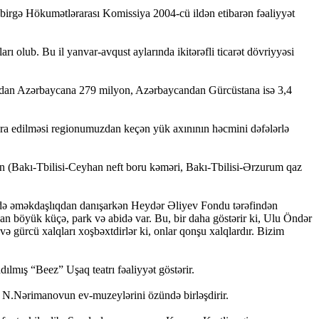
ə birgə Hökumətlərarası Komissiya 2004-cü ildən etibarən fəaliyyət
rı olub. Bu il yanvar-avqust aylarında ikitərəfli ticarət dövriyyəsi
ndan Azərbaycana 279 milyon, Azərbaycandan Gürcüstana isə 3,4
 icra edilməsi regionumuzdan keçən yük axınının həcmini dəfələrlə
nin (Bakı-Tbilisi-Ceyhan neft boru kəməri, Bakı-Tbilisi-Ərzurum qaz
hədə əməkdaşlıqdan danışarkən Heydər Əliyev Fondu tərəfindən
an böyük küçə, park və abidə var. Bu, bir daha göstərir ki, Ulu Öndər
ə gürcü xalqları xoşbəxtdirlər ki, onlar qonşu xalqlardır. Bizim
lmış “Beez” Uşaq teatrı fəaliyyət göstərir.
Nərimanovun ev-muzeylərini özündə birləşdirir.