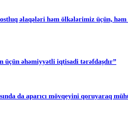
ostluq əlaqələri həm ölkələrimiz üçün, həm
üçün əhəmiyyətli iqtisadi tərəfdaşdır”
asında da aparıcı mövqeyini qoruyaraq müh