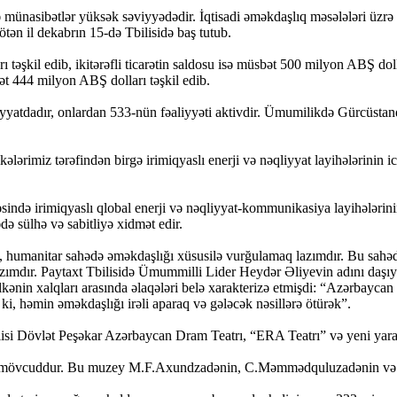
də münasibətlər yüksək səviyyədədir. İqtisadi əməkdaşlıq məsələləri üzr
 ötən il dekabrın 15-də Tbilisidə baş tutub.
 təşkil edib, ikitərəfli ticarətin saldosu isə müsbət 500 milyon ABŞ dolla
bət 444 milyon ABŞ dolları təşkil edib.
yatdadır, onlardan 533-nün fəaliyyəti aktivdir. Ümumilikdə Gürcüsta
ələrimiz tərəfindən birgə irimiqyaslı enerji və nəqliyyat layihələrinin
əsində irimiqyaslı qlobal enerji və nəqliyyat-kommunikasiya layihələri
də sülhə və sabitliyə xidmət edir.
ən, humanitar sahədə əməkdaşlığı xüsusilə vurğulamaq lazımdır. Bu sa
azımdır. Paytaxt Tbilisidə Ümummilli Lider Heydər Əliyevin adını daşıy
nin xalqları arasında əlaqələri belə xarakterizə etmişdi: “Azərbaycan v
i, həmin əməkdaşlığı irəli aparaq və gələcək nəsillərə ötürək”.
si Dövlət Peşəkar Azərbaycan Dram Teatrı, “ERA Teatrı” və yeni yaradı
 mövcuddur. Bu muzey M.F.Axundzadənin, C.Məmmədquluzadənin və N.