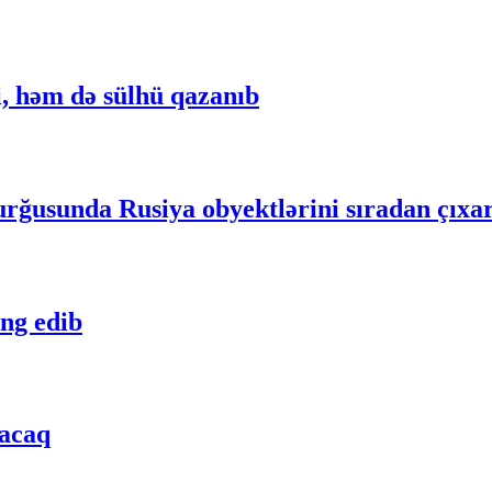
, həm də sülhü qazanıb
ğusunda Rusiya obyektlərini sıradan çıxa
ng edib
lacaq