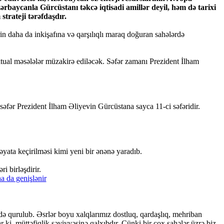
aycanla Gürcüstanı təkcə iqtisadi amillər deyil, həm də tarixi
trateji tərəfdaşdır.
n daha da inkişafına və qarşılıqlı maraq doğuran sahələrdə
aktual məsələlər müzakirə ediləcək. Səfər zamanı Prezident İlham
səfər Prezident İlham Əliyevin Gürcüstana sayca 11-ci səfəridir.
əyata keçirilməsi kimi yeni bir ənənə yaradıb.
i birləşdirir.
də qurulub. Əsrlər boyu xalqlarımız dostluq, qardaşlıq, mehriban
r ki, müttəfiqlik səviyyəsinə qalxıbdır. Çünki bir çox sahələr üzrə biz