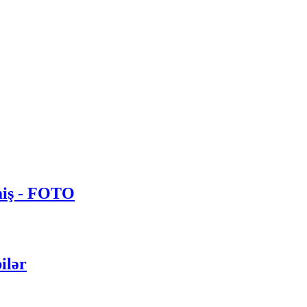
imiş - FOTO
ilər