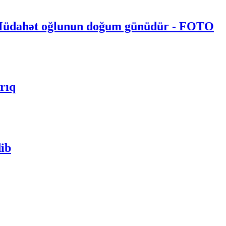
n Müdahət oğlunun doğum günüdür - FOTO
rıq
dib