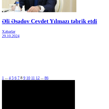
Əli Əsədov Cevdet Yılmazı təbrik etdi
Xəbərlər
29.10.2024
1
...
4
5
6
7
8
9
10
11
12
...
86