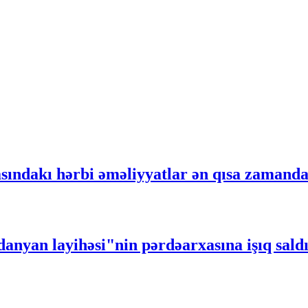
ındakı hərbi əməliyyatlar ən qısa zamanda
anyan layihəsi"nin pərdəarxasına işıq sal