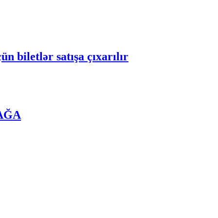
 biletlər satışa çıxarılır
DAĞA