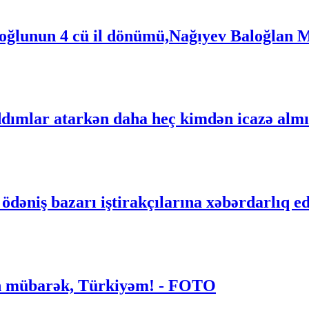
 oğlunun 4 cü il dönümü,Nağıyev Baloğla
addımlar atarkən daha heç kimdən icazə almı
dəniş bazarı iştirakçılarına xəbərdarlıq e
mübarək, Türkiyəm! - FOTO