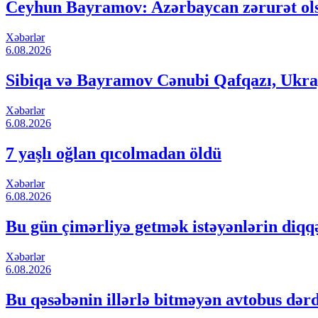
Ceyhun Bayramov: Azərbaycan zərurət ols
Xəbərlər
6.08.2026
Sibiqa və Bayramov Cənubi Qafqazı, Ukray
Xəbərlər
6.08.2026
7 yaşlı oğlan qıcolmadan öldü
Xəbərlər
6.08.2026
Bu gün çimərliyə getmək istəyənlərin diqq
Xəbərlər
6.08.2026
Bu qəsəbənin illərlə bitməyən avtobus dər