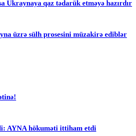
a Ukraynaya qaz tədarük etməyə hazırdır
na üzrə sülh prosesini müzakirə ediblər
ətinə!
di: AYNA hökuməti ittiham etdi