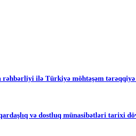
rəhbərliyi ilə Türkiyə möhtəşəm tərəqqiyə 
qardaşlıq və dostluq münasibətləri tarixi d