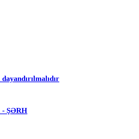
 dayandırılmalıdır
dı - ŞƏRH