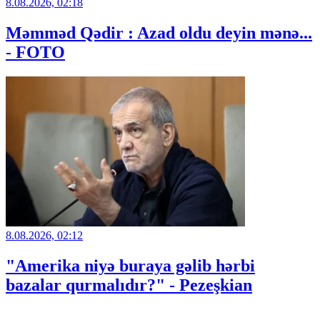
8.08.2026, 02:18
Məmməd Qədir : Azad oldu deyin mənə...
- FOTO
8.08.2026, 02:12
"Amerika niyə buraya gəlib hərbi
bazalar qurmalıdır?" - Pezeşkian