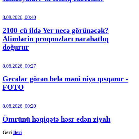
8.08.2026, 00:40
2100-cü ildə Yer necə görünəcək?
Alimlərin proqnozları narahatlıq
doğurur
8.08.2026, 00:27
Gecələr görən belə məni niyə qısqanır -
FOTO
8.08.2026, 00:20
Ömrünü həqiqətə həsr edən ziyalı
Geri
İleri